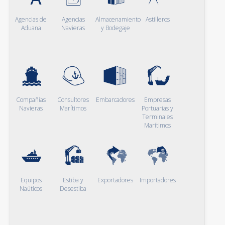
Agencias de
Agencias
Almacenamiento
Astilleros
Aduana
Navieras
y Bodegaje
Compañías
Consultores
Embarcadores
Empresas
Navieras
Marítimos
Portuarias y
Terminales
Marítimos
Equipos
Estiba y
Exportadores
Importadores
Naúticos
Desestiba