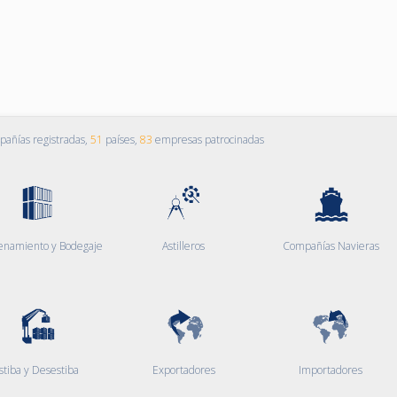
añías registradas,
51
países,
83
empresas patrocinadas
enamiento y Bodegaje
Astilleros
Compañías Navieras
stiba y Desestiba
Exportadores
Importadores