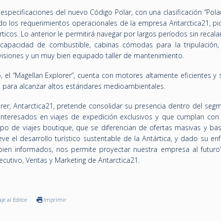
especificaciones del nuevo Código Polar, con una clasificación “Pola
ndo los requerimientos operacionales de la empresa Antarctica21, pi
ticos. Lo anterior le permitirá navegar por largos períodos sin recalar
 capacidad de combustible, cabinas cómodas para la tripulación,
isiones y un muy bien equipado taller de mantenimiento.
, el “Magellan Explorer”, cuenta con motores altamente eficientes y
 para alcanzar altos estándares medioambientales.
lorer, Antarctica21, pretende consolidar su presencia dentro del se
, interesados en viajes de expedición exclusivos y que cumplan con
tipo de viajes boutique, que se diferencian de ofertas masivas y ba
e el desarrollo turístico sustentable de la Antártica, y dado su en
en informados, nos permite proyectar nuestra empresa al futuro”
ecutivo, Ventas y Marketing de Antarctica21.
je al Editor
Imprimir