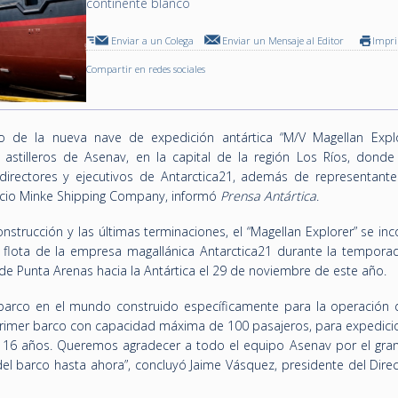
continente blanco
Enviar a un Colega
Enviar un Mensaje al Editor
Impr
Compartir en redes sociales
to de la nueva nave de expedición antártica “M/V Magellan Explo
astilleros de Asenav, en la capital de la región Los Ríos, donde 
directores y ejecutivos de Antarctica21, además de representante
cio Minke Shipping Company, informó
Prensa Antártica
.
onstrucción y las últimas terminaciones, el “Magellan Explorer” se in
 flota de la empresa magallánica Antarctica21 durante la tempora
de Punta Arenas hacia la Antártica el 29 de noviembre de este año.
r barco en el mundo construido específicamente para la operación 
primer barco con capacidad máxima de 100 pasajeros, para expedicio
s 16 años. Queremos agradecer a todo el equipo Asenav por el gran
el barco hasta ahora”, concluyó Jaime Vásquez, presidente del Direc