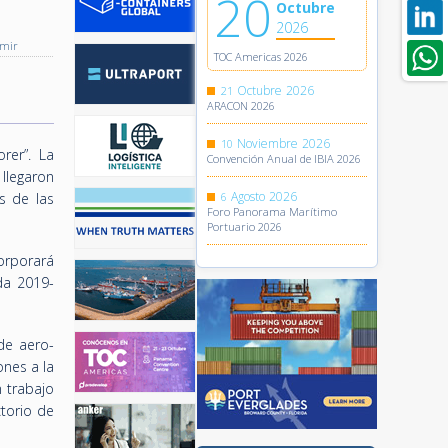
20
Octubre
2026
imir
TOC Americas 2026
Octubre
2026
21
ARACON 2026
Noviembre
2026
10
rer”. La
Convención Anual de IBIA 2026
llegaron
Agosto
2026
s de las
6
Foro Panorama Marítimo
Portuario 2026
corporará
da 2019-
de aero-
nes a la
 trabajo
torio de