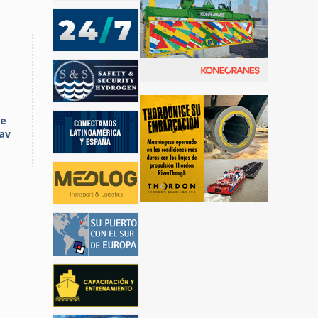
de
av