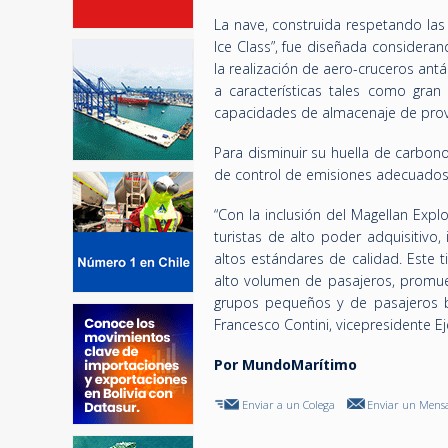
La nave, construida respetando las 
Ice Class”, fue diseñada considera
la realización de aero-cruceros antár
a características tales como gran
capacidades de almacenaje de prov
Para disminuir su huella de carbono
de control de emisiones adecuados
“Con la inclusión del Magellan Exp
turistas de alto poder adquisitivo
altos estándares de calidad. Este 
alto volumen de pasajeros, promuev
grupos pequeños y de pasajeros bi
Francesco Contini, vicepresidente Ej
Por MundoMarítimo
Enviar a un Colega
Enviar un Mensa