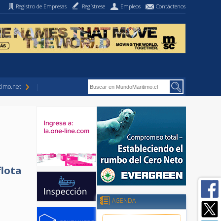
Registro de Empresas
Regístrese
Empleos
Contáctenos
imo.net
flota
AGENDA