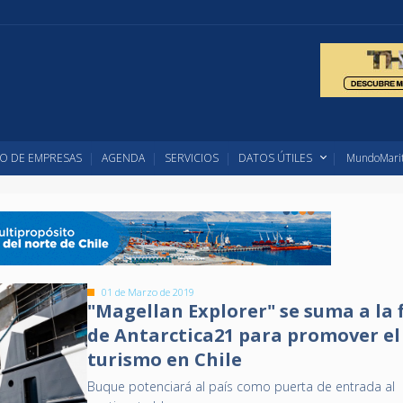
O DE EMPRESAS
AGENDA
SERVICIOS
DATOS ÚTILES
MundoMarit
01 de Marzo de 2019
"Magellan Explorer" se suma a la 
de Antarctica21 para promover el
turismo en Chile
Buque potenciará al país como puerta de entrada al