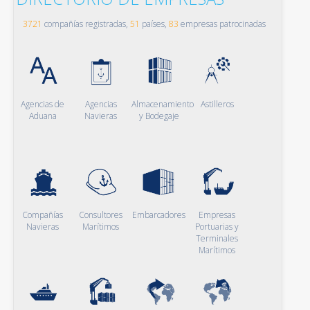
3721
compañías registradas,
51
países,
83
empresas patrocinadas
Agencias de
Agencias
Almacenamiento
Astilleros
Aduana
Navieras
y Bodegaje
Compañías
Consultores
Embarcadores
Empresas
Navieras
Marítimos
Portuarias y
Terminales
Marítimos