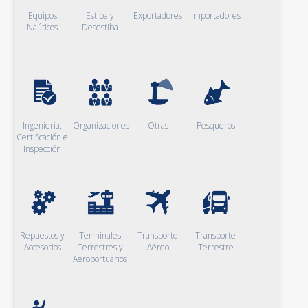
Equipos
Estiba y
Exportadores
Importadores
Naúticos
Desestiba
Ingeniería,
Organizaciones
Otras
Pesqueros
Certificación e
Inspección
Repuestos y
Terminales
Transporte
Transporte
Accesorios
Terrestres y
Aéreo
Terrestre
Aeroportuarios