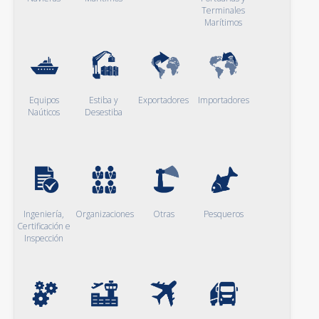
Terminales
Marítimos
Equipos
Estiba y
Exportadores
Importadores
Naúticos
Desestiba
Ingeniería,
Organizaciones
Otras
Pesqueros
Certificación e
Inspección