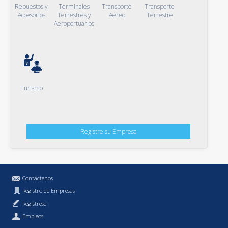
Repuestos y
Terminales
Transporte
Transporte
Accesorios
Terrestres y
Aéreo
Terrestre
Aeroportuarios
Turismo
Registre su Empresa
Contáctenos
Registro de Empresas
Regístrese
Empleos