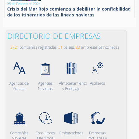
05 de Febrero de 2024
Crisis del Mar Rojo comienza a debilitar la confiabilidad
de los itinerarios de las líneas navieras
DIRECTORIO DE EMPRESAS
3721
compañías registradas,
51
países,
83
empresas patrocinadas
Agencias de
Agencias
Almacenamiento
Astilleros
Aduana
Navieras
y Bodegaje
Compañías
Consultores
Embarcadores
Empresas
Navieras
Marítimos
Portuarias y