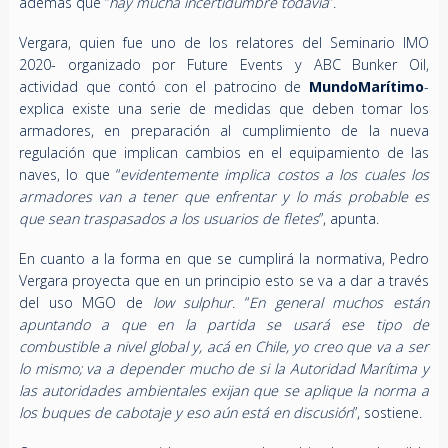
además que “
hay mucha incertidumbre todavía
”.
Vergara, quien fue uno de los relatores del Seminario IMO
2020- organizado por Future Events y ABC Bunker Oil,
actividad que contó con el patrocino de
MundoMarítimo
-
explica existe una serie de medidas que deben tomar los
armadores, en preparación al cumplimiento de la nueva
regulación que implican cambios en el equipamiento de las
naves, lo que “
evidentemente implica costos a los cuales los
armadores van a tener que enfrentar y lo más probable es
que sean traspasados a los usuarios de fletes
”, apunta.
En cuanto a la forma en que se cumplirá la normativa, Pedro
Vergara proyecta que en un principio esto se va a dar a través
del uso MGO de
low sulphur
. “
En general muchos están
apuntando a que en la partida se usará ese tipo de
combustible a nivel global y, acá en Chile, yo creo que va a ser
lo mismo; va a depender mucho de si la Autoridad Marítima y
las autoridades ambientales exijan que se aplique la norma a
los buques de cabotaje y eso aún está en discusión
”, sostiene.