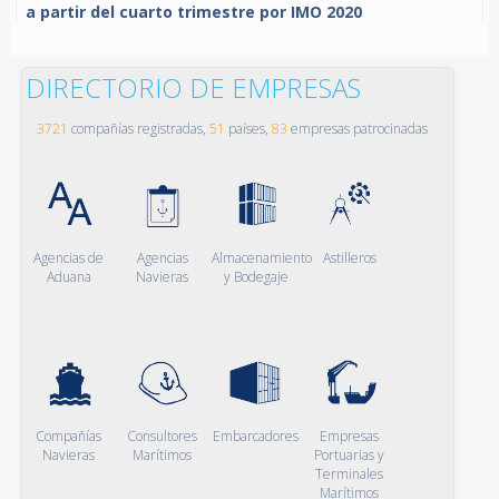
a partir del cuarto trimestre por IMO 2020
DIRECTORIO DE EMPRESAS
3721
compañías registradas,
51
países,
83
empresas patrocinadas
Agencias de
Agencias
Almacenamiento
Astilleros
Aduana
Navieras
y Bodegaje
Compañías
Consultores
Embarcadores
Empresas
Navieras
Marítimos
Portuarias y
Terminales
Marítimos