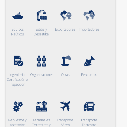
Equipos
Estiba y
Exportadores
Importadores
Naúticos
Desestiba
Ingeniería,
Organizaciones
Otras
Pesqueros
Certificación e
Inspección
Repuestos y
Terminales
Transporte
Transporte
Accesorios
Terrestres y
Aéreo
Terrestre