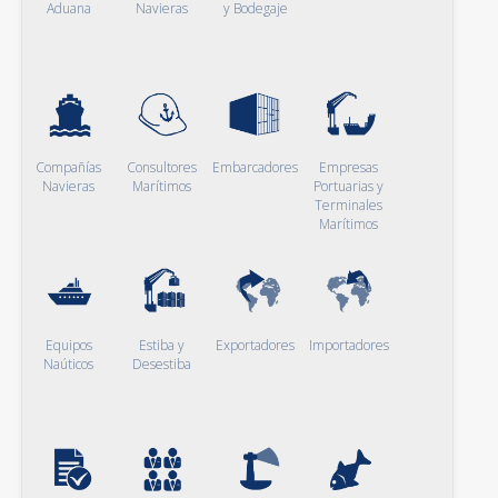
Aduana
Navieras
y Bodegaje
Compañías
Consultores
Embarcadores
Empresas
Navieras
Marítimos
Portuarias y
Terminales
Marítimos
Equipos
Estiba y
Exportadores
Importadores
Naúticos
Desestiba