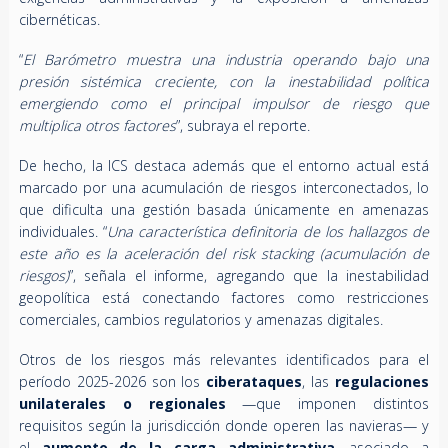
cibernéticas.
“
El Barómetro muestra una industria operando bajo una
presión sistémica creciente, con la inestabilidad política
emergiendo como el principal impulsor de riesgo que
multiplica otros factores
”, subraya el reporte.
De hecho, la ICS destaca además que el entorno actual está
marcado por una acumulación de riesgos interconectados, lo
que dificulta una gestión basada únicamente en amenazas
individuales. “
Una característica definitoria de los hallazgos de
este año es la aceleración del risk stacking (acumulación de
riesgos)
”, señala el informe, agregando que la inestabilidad
geopolítica está conectando factores como restricciones
comerciales, cambios regulatorios y amenazas digitales.
Otros de los riesgos más relevantes identificados para el
período 2025-2026 son los
ciberataques
, las
regulaciones
unilaterales o regionales
—que imponen distintos
requisitos según la jurisdicción donde operen las navieras— y
el
aumento de la carga administrativa
, asociado a