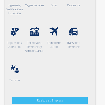
Ingeniería,
Organizaciones
Otras
Pesqueros
Certificación e
Inspección
Repuestos y
Terminales
Transporte
Transporte
Accesorios
Terrestres y
Aéreo
Terrestre
Aeroportuarios
Turismo
Registre su Empresa