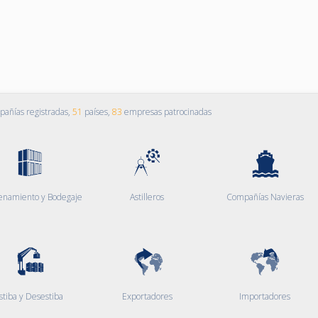
añías registradas,
51
países,
83
empresas patrocinadas
enamiento y Bodegaje
Astilleros
Compañías Navieras
stiba y Desestiba
Exportadores
Importadores