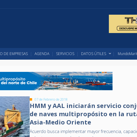
O DE EMPRESAS
AGENDA
SERVICIOS
DATOS ÚTILES
MundoMarit
07 de Febrero de 2018
HMM y AAL iniciarán servicio con
de naves multipropósito en la rut
Asia-Medio Oriente
Acuerdo busca implementar mayor frecuencia, capaci