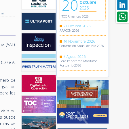
20
Octubre
2026
imir
TOC Americas 2026
Octubre
2026
21
ARACON 2026
Noviembre
2026
10
e (AAL),
Convención Anual de IBIA 2026
Agosto
2026
6
Foro Panorama Marítimo
Clase A.
Portuario 2026
úmero de
argas de
para los
vicio de
ros puede
omías de