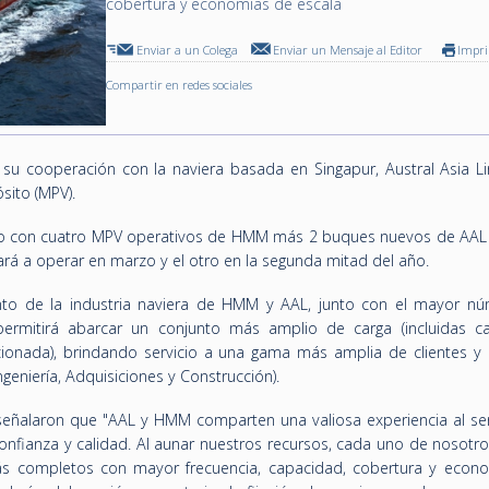
cobertura y economías de escala
Enviar a un Colega
Enviar un Mensaje al Editor
Impr
Compartir en redes sociales
 cooperación con la naviera basada en Singapur, Austral Asia Lin
sito (MPV).
nto con cuatro MPV operativos de HMM más 2 buques nuevos de AAL 
á a operar en marzo y el otro en la segunda mitad del año.
ento de la industria naviera de HMM y AAL, junto con el mayor n
permitirá abarcar un conjunto más amplio de carga (incluidas c
cionada), brindando servicio a una gama más amplia de clientes y 
eniería, Adquisiciones y Construcción).
 señalaron que "AAL y HMM comparten una valiosa experiencia al ser
 confianza y calidad. Al aunar nuestros recursos, cada uno de nosot
más completos con mayor frecuencia, capacidad, cobertura y econ