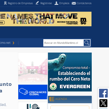
Registro de Empresas
Regístrese
Empleos
Contáctenos
imo.net
junto
a
AGENDA
dad,