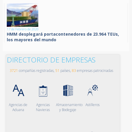
17 de Febrero de 2020
HMM desplegará portacontenedores de 23.964 TEUs,
los mayores del mundo
DIRECTORIO DE EMPRESAS
3721
compañías registradas,
51
países,
83
empresas patrocinadas
Agencias de
Agencias
Almacenamiento
Astilleros
Aduana
Navieras
y Bodegaje