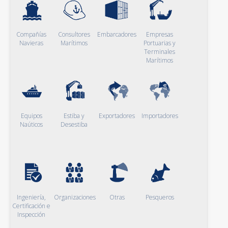
Compañías
Consultores
Embarcadores
Empresas
Navieras
Marítimos
Portuarias y
Terminales
Marítimos
Equipos
Estiba y
Exportadores
Importadores
Naúticos
Desestiba
Ingeniería,
Organizaciones
Otras
Pesqueros
Certificación e
Inspección