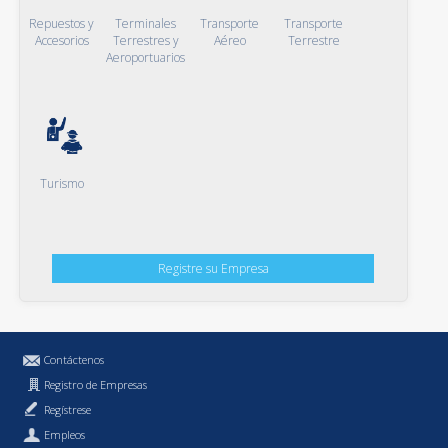
Repuestos y
Terminales
Transporte
Transporte
Accesorios
Terrestres y
Aéreo
Terrestre
Aeroportuarios
Turismo
Registre su Empresa
Contáctenos
Registro de Empresas
Regístrese
Empleos