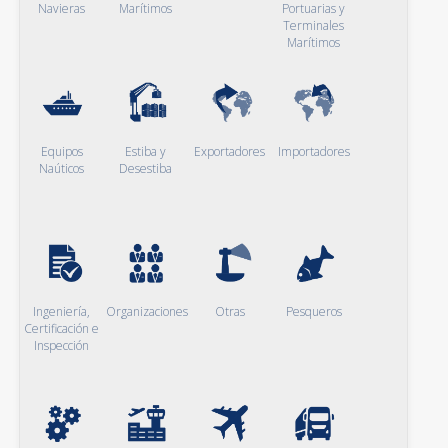
Navieras
Marítimos
Portuarias y
Terminales
Marítimos
Equipos
Estiba y
Exportadores
Importadores
Naúticos
Desestiba
Ingeniería,
Organizaciones
Otras
Pesqueros
Certificación e
Inspección