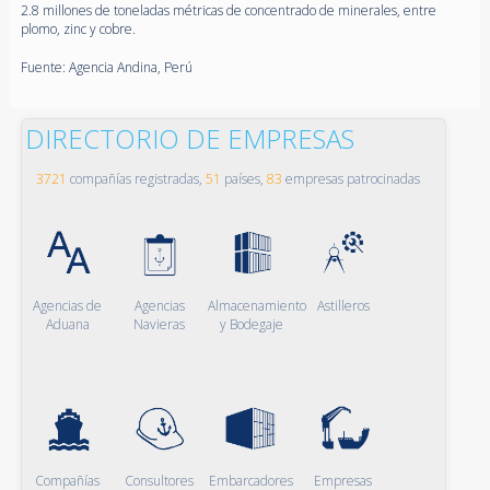
2.8 millones de toneladas métricas de concentrado de minerales, entre
plomo, zinc y cobre.
Fuente: Agencia Andina, Perú
DIRECTORIO DE EMPRESAS
3721
compañías registradas,
51
países,
83
empresas patrocinadas
Agencias de
Agencias
Almacenamiento
Astilleros
Aduana
Navieras
y Bodegaje
Compañías
Consultores
Embarcadores
Empresas