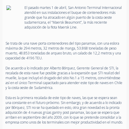
El pasado martes 1 de abril, San Antonio Terminal Internacional
atendió en sus instalaciones el buque de contenedores más
grande que ha atracado en algún puerto de la costa oeste
sudamericana, el “Maersk Beaumont”, la más reciente
adquisición de la flota Maersk Line.
Se trata de una nave porta contenedores del tipo panamax, con una eslora
máxima de 294 metros, 32 metros de manga, 53.868 toneladas de peso
muerto, 48.853 toneladas de arqueo bruto, un calado de 12,2 metros y una
capacidad de 4196 TEU.
De acuerdo a lo indicado por Alberto Bórquez, Gerente General de STI, la
recalada de esta nave fue posible gracias a la expansión que STI realizó del
muelle, la que incluyó el dragado del sitio No.1 a 15 metros, convirtiéndose
así en el único Terminal capacitado para atender este tipo de naves en Chile
y la costa oeste de Sudamérica.
Esta es la primera recalada de este tipo de naves, las que se espera sean
una constante en el futuro próximo. Sin embargo, y de acuerdo a lo indicado
por Bórquez, STI no se ha quedado en esto, otra gran novedad es la pronta
adquisición de 4 nuevas grúas gantry post panamax, las que se espera que
arriben en septiembre del año 2009, con lo que se pretende consolidar a la
empresa como unos de los terminales con mejor productividad en el mundo.