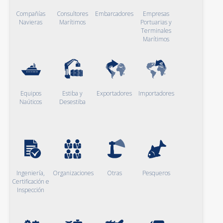
Compañías
Consultores
Embarcadores
Empresas
Navieras
Marítimos
Portuarias y
Terminales
Marítimos
Equipos
Estiba y
Exportadores
Importadores
Naúticos
Desestiba
Ingeniería,
Organizaciones
Otras
Pesqueros
Certificación e
Inspección