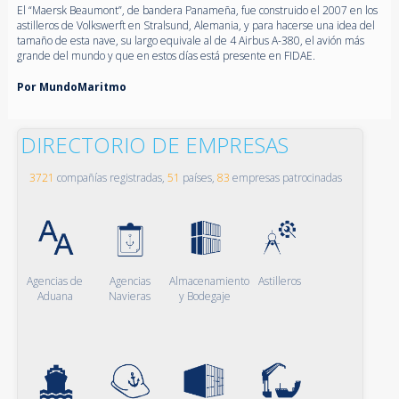
El “Maersk Beaumont”, de bandera Panameña, fue construido el 2007 en los
astilleros de Volkswerft en Stralsund, Alemania, y para hacerse una idea del
tamaño de esta nave, su largo equivale al de 4 Airbus A-380, el avión más
grande del mundo y que en estos días está presente en FIDAE.
Por MundoMaritmo
DIRECTORIO DE EMPRESAS
3721
compañías registradas,
51
países,
83
empresas patrocinadas
Agencias de
Agencias
Almacenamiento
Astilleros
Aduana
Navieras
y Bodegaje