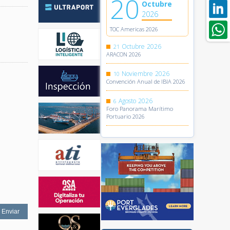
20
Octubre
2026
TOC Americas 2026
Octubre
2026
21
ARACON 2026
Noviembre
2026
10
Convención Anual de IBIA 2026
Agosto
2026
6
Foro Panorama Marítimo
Portuario 2026