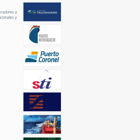
eradores a
acionales y