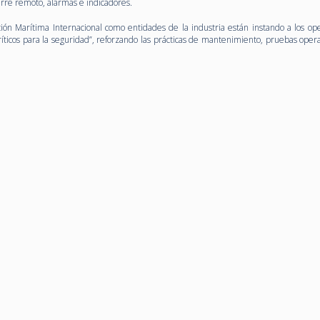
erre remoto, alarmas e indicadores.
ión Marítima Internacional como entidades de la industria están instando a los op
ríticos para la seguridad”, reforzando las prácticas de mantenimiento, pruebas oper