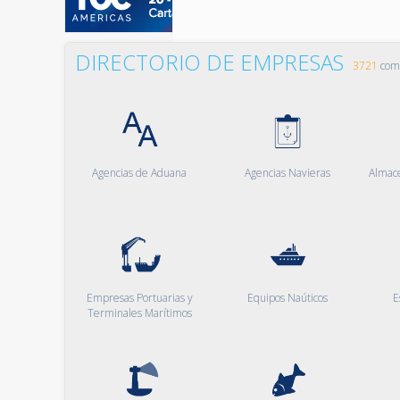
DIRECTORIO DE EMPRESAS
3721
comp
Agencias de Aduana
Agencias Navieras
Almac
Empresas Portuarias y
Equipos Naúticos
E
Terminales Marítimos