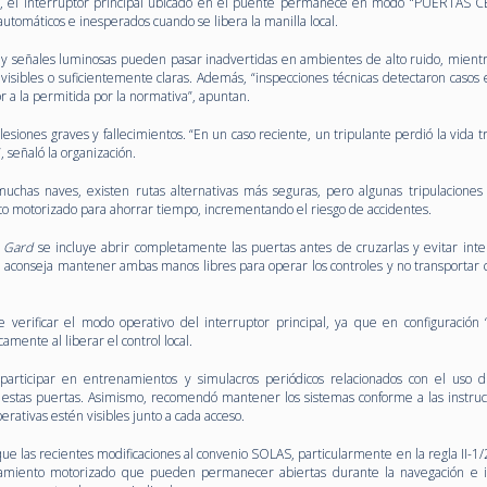
s, el interruptor principal ubicado en el puente permanece en modo “PUERTAS
utomáticos e inesperados cuando se libera la manilla local.
 y señales luminosas pueden pasar inadvertidas en ambientes de alto ruido, mientr
visibles o suficientemente claras. Además, “inspecciones técnicas detectaron casos 
r a la permitida por la normativa”, apuntan.
 lesiones graves y fallecimientos. “En un caso reciente, un tripulante perdió la vida 
 señaló la organización.
chas naves, existen rutas alternativas más seguras, pero algunas tripulaciones
nto motorizado para ahorrar tiempo, incrementando el riesgo de accidentes.
r
Gard
se incluye abrir completamente las puertas antes de cruzarlas y evitar inte
aconseja mantener ambas manos libres para operar los controles y no transportar 
 verificar el modo operativo del interruptor principal, ya que en configuració
mente al liberar el control local.
articipar en entrenamientos y simulacros periódicos relacionados con el uso di
estas puertas. Asimismo, recomendó mantener los sistemas conforme a las instruc
erativas estén visibles junto a cada acceso.
ue las recientes modificaciones al convenio SOLAS, particularmente en la regla II-1/
amiento motorizado que pueden permanecer abiertas durante la navegación e 