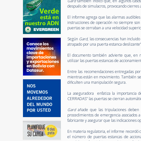
Gard
también indicó que, en algunos caso
después de simulacros, provocando cierres a
El informe agrega que las alarmas audibles
instrucciones de operación no siempre son 
puertas se cerraban a una velocidad superio
Según
Gard
, las consecuencias han incluido
atrapado por una puerta estanca deslizante”,
El documento también advierte que, en mu
utilizar las puertas estancas de accionamie
Entre las recomendaciones entregadas po
mientras están en movimiento. También se 
dificulten una manipulación segura.
La aseguradora enfatiza la importancia de
CERRADAS” las puertas se cierran automática
Gard
añade que las tripulaciones deben p
procedimientos de emergencia asociados a 
fabricante y asegurar que las indicaciones op
En materia regulatoria, el informe recordó q
el número de puertas estancas de accion