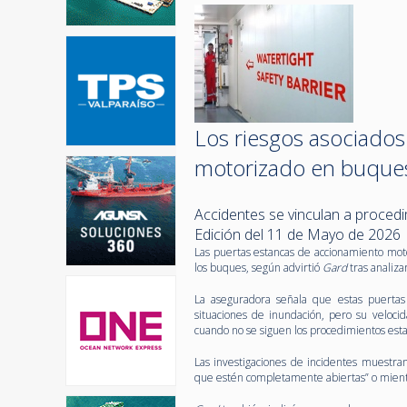
Los riesgos asociados
motorizado en buque
Accidentes se vinculan a procedi
Edición del 11 de Mayo de 2026
Las puertas estancas de accionamiento mot
los buques, según advirtió
Gard
tras analiza
La aseguradora señala que estas puertas 
situaciones de inundación, pero su veloci
cuando no se siguen los procedimientos esta
Las investigaciones de incidentes muestran
que estén completamente abiertas” o mientr