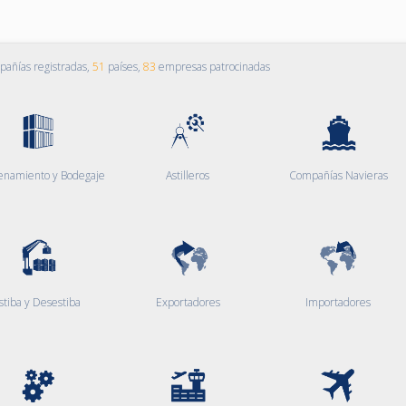
añías registradas,
51
países,
83
empresas patrocinadas
enamiento y Bodegaje
Astilleros
Compañías Navieras
stiba y Desestiba
Exportadores
Importadores