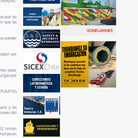
 CERRADAS”
as que las
en que las
tras quedar
 optan por
ntar pasar
cargas que
n “PUERTAS
ario y los
ciones del
22, limitan
incorporan