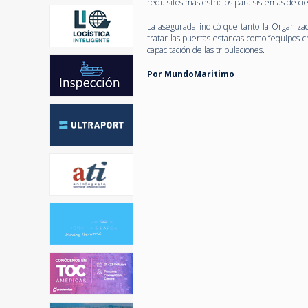
requisitos más estrictos para sistemas de ci
La asegurada indicó que tanto la Organizac
tratar las puertas estancas como “equipos c
capacitación de las tripulaciones.
Por MundoMaritimo