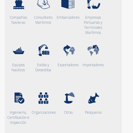
Compañías
Consultores
Embarcadores
Empresas
Navieras
Marítimos
Portuarias y
Terminales
Marítimos
Equipos
Estiba y
Exportadores
Importadores
Naúticos
Desestiba
Ingeniería,
Organizaciones
Otras
Pesqueros
Certificación e
Inspección