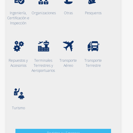
Ingeniería,
Organizaciones
Otras
Pesqueros
Certificación e
Inspección
Repuestos y
Terminales
Transporte
Transporte
Accesorios
Terrestres y
Aéreo
Terrestre
Aeroportuarios
Turismo