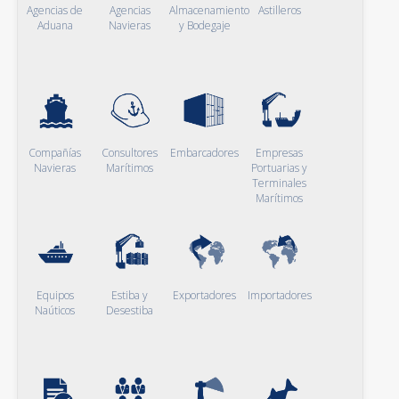
Agencias de
Agencias
Almacenamiento
Astilleros
Aduana
Navieras
y Bodegaje
Compañías
Consultores
Embarcadores
Empresas
Navieras
Marítimos
Portuarias y
Terminales
Marítimos
Equipos
Estiba y
Exportadores
Importadores
Naúticos
Desestiba