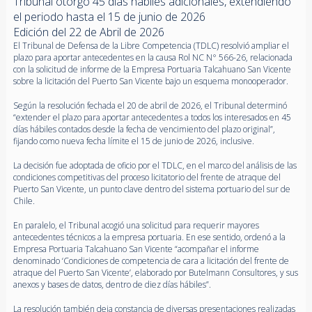
Tribunal otorgó 45 días hábiles adicionales, extendiendo
el periodo hasta el 15 de junio de 2026
Edición del 22 de Abril de 2026
El Tribunal de Defensa de la Libre Competencia (TDLC) resolvió ampliar el
plazo para aportar antecedentes en la causa Rol NC N° 566-26, relacionada
con la solicitud de informe de la Empresa Portuaria Talcahuano San Vicente
sobre la licitación del Puerto San Vicente bajo un esquema monooperador.
Según la resolución fechada el 20 de abril de 2026, el Tribunal determinó
“extender el plazo para aportar antecedentes a todos los interesados en 45
días hábiles contados desde la fecha de vencimiento del plazo original”,
fijando como nueva fecha límite el 15 de junio de 2026, inclusive.
La decisión fue adoptada de oficio por el TDLC, en el marco del análisis de las
condiciones competitivas del proceso licitatorio del frente de atraque del
Puerto San Vicente, un punto clave dentro del sistema portuario del sur de
Chile.
En paralelo, el Tribunal acogió una solicitud para requerir mayores
antecedentes técnicos a la empresa portuaria. En ese sentido, ordenó a la
Empresa Portuaria Talcahuano San Vicente “acompañar el informe
denominado ‘Condiciones de competencia de cara a licitación del frente de
atraque del Puerto San Vicente’, elaborado por Butelmann Consultores, y sus
anexos y bases de datos, dentro de diez días hábiles”.
La resolución también deja constancia de diversas presentaciones realizadas