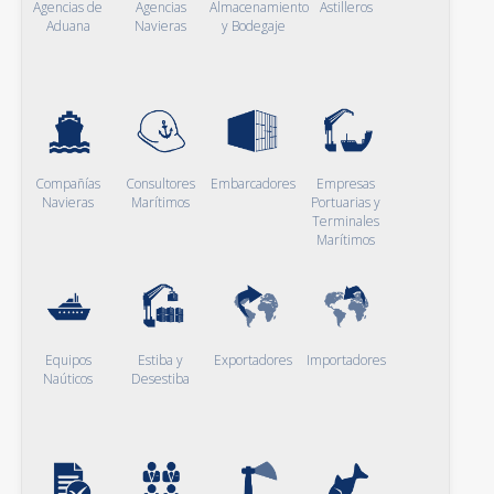
Agencias de
Agencias
Almacenamiento
Astilleros
Aduana
Navieras
y Bodegaje
Compañías
Consultores
Embarcadores
Empresas
Navieras
Marítimos
Portuarias y
Terminales
Marítimos
Equipos
Estiba y
Exportadores
Importadores
Naúticos
Desestiba