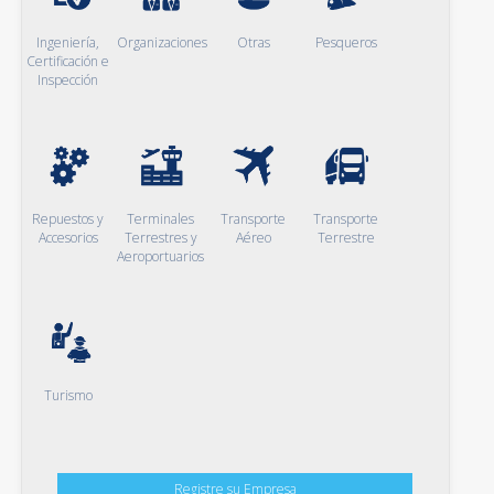
Ingeniería,
Organizaciones
Otras
Pesqueros
Certificación e
Inspección
Repuestos y
Terminales
Transporte
Transporte
Accesorios
Terrestres y
Aéreo
Terrestre
Aeroportuarios
Turismo
Registre su Empresa