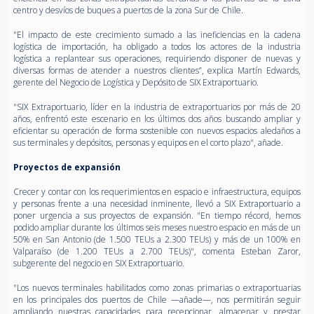
centro y desvíos de buques a puertos de la zona Sur de Chile.
"El impacto de este crecimiento sumado a las ineficiencias en la cadena
logística de importación, ha obligado a todos los actores de la industria
logística a replantear sus operaciones, requiriendo disponer de nuevas y
diversas formas de atender a nuestros clientes”, explica Martín Edwards,
gerente del Negocio de Logística y Depósito de SIX Extraportuario.
"SIX Extraportuario, líder en la industria de extraportuarios por más de 20
años, enfrentó este escenario en los últimos dos años buscando ampliar y
eficientar su operación de forma sostenible con nuevos espacios aledaños a
sus terminales y depósitos, personas y equipos en el corto plazo", añade.
Proyectos de expansión
Crecer y contar con los requerimientos en espacio e infraestructura, equipos
y personas frente a una necesidad inminente, llevó a SIX Extraportuario a
poner urgencia a sus proyectos de expansión. "En tiempo récord, hemos
podido ampliar durante los últimos seis meses nuestro espacio en más de un
50% en San Antonio (de 1.500 TEUs a 2.300 TEUs) y más de un 100% en
Valparaíso (de 1.200 TEUs a 2.700 TEUs)", comenta Esteban Zaror,
subgerente del negocio en SIX Extraportuario.
"Los nuevos terminales habilitados como zonas primarias o extraportuarias
en los principales dos puertos de Chile —añade—, nos permitirán seguir
ampliando nuestras capacidades para recepcionar, almacenar y prestar