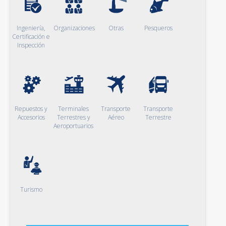
Ingeniería,
Organizaciones
Otras
Pesqueros
Certificación e
Inspección
Repuestos y
Terminales
Transporte
Transporte
Accesorios
Terrestres y
Aéreo
Terrestre
Aeroportuarios
Turismo