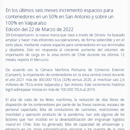
En los últimos seis meses incrementó espacios para
contenedores en un 50% en San Antonio y sobre un
100% en Valparaíso
Edición del 22 de Marzo de 2022
SIX Extraportuario- la nueva marca que nace a través de Sitrans- ha buscado
ampliar y hacer más eficientes sus operaciones, de forma sostenible y en el
corto plazo, mediante nuevos espacios para contenedores en sus terminales
y depósitos. Esto en respuesta al creciente aumento del volumen de
importación de carga en la zona centro de Chile durante los últimos 12
meses, reporta
El Mercurio
.
De acuerdo con la Cámara Marítima Portuaria de Comercio Exterior
(Camport), la importación de contenedores en la zona central creció durante
el año 2021 más de 300.000 TEUs (32%) versus 2020, al movilizar casi 2,6
millones de TEUs entre Valparaíso y San Antonio. Este incremento histórico
logró sobrepasar incluso en más de 100.000 TEUs al 2019.
El alza de costo de los fletes marítimos, la reducción de días libres de
disposición de los contenedores por parte de las líneas navieras, escasez de
personal capacitado, falta de conductores de camiones, restricciones de
movilidad y operación producto de la pandemia, han sido algunos de los
factores que han incidido en la desestabilización del engranaje logístico
inland
en Chile. Esto ha generado, falta de capacidad de almacenaje y
eficiencia en las zonas extraportuarias cercanas a los puertos de la zona