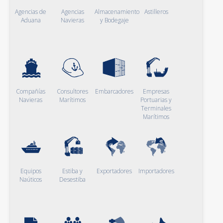
Agencias de
Agencias
Almacenamiento
Astilleros
Aduana
Navieras
y Bodegaje
Compañías
Consultores
Embarcadores
Empresas
Navieras
Marítimos
Portuarias y
Terminales
Marítimos
Equipos
Estiba y
Exportadores
Importadores
Naúticos
Desestiba