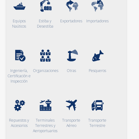
Equipos
Estiba y
Exportadores
Importadores
Naúticos
Desestiba
Ingeniería,
Organizaciones
Otras
Pesqueros
Certificación e
Inspección
Repuestos y
Terminales
Transporte
Transporte
Accesorios
Terrestres y
Aéreo
Terrestre
Aeroportuarios