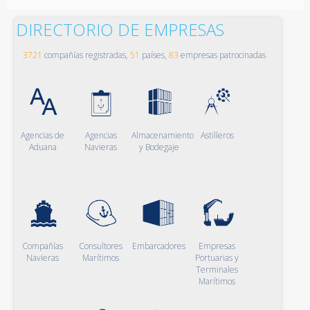
DIRECTORIO DE EMPRESAS
3721
compañías registradas,
51
países,
83
empresas patrocinadas
Agencias de
Agencias
Almacenamiento
Astilleros
Aduana
Navieras
y Bodegaje
Compañías
Consultores
Embarcadores
Empresas
Navieras
Marítimos
Portuarias y
Terminales
Marítimos