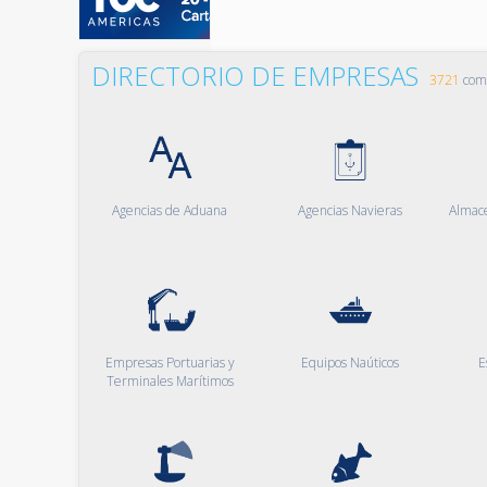
DIRECTORIO DE EMPRESAS
3721
comp
Agencias de Aduana
Agencias Navieras
Almac
Empresas Portuarias y
Equipos Naúticos
E
Terminales Marítimos