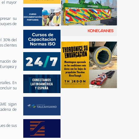
a el mayor
xpresar su
 buques de
el 30% del
es clientes
rmación de
n Europea y
talles. En
oncluir su
DSME sigan
 cadena de
ues de sus