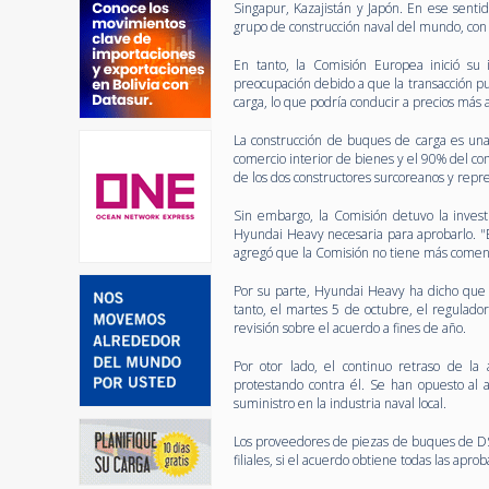
Singapur, Kazajistán y Japón. En ese senti
grupo de construcción naval del mundo, co
En tanto, la Comisión Europea inició su
preocupación debido a que la transacción p
carga, lo que podría conducir a precios más
La construcción de buques de carga es una
comercio interior de bienes y el 90% del co
de los dos constructores surcoreanos y re
Sin embargo, la Comisión detuvo la invest
Hyundai Heavy necesaria para aprobarlo. "El
agregó que la Comisión no tiene más comen
Por su parte, Hyundai Heavy ha dicho que h
tanto, el martes 5 de octubre, el regulado
revisión sobre el acuerdo a fines de año.
Por otor lado,
el continuo retraso de la
protestando contra él. Se han opuesto al 
suministro en la industria naval local.
Los proveedores de piezas de buques de DS
filiales, si el acuerdo obtiene todas las ap