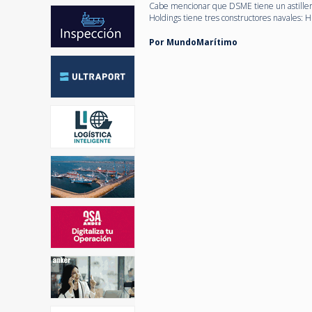
Cabe mencionar que DSME tiene un astillero 
Holdings tiene tres constructores navales:
Por MundoMarítimo