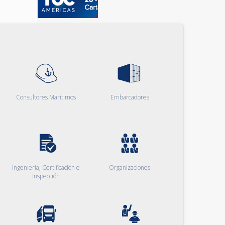
Consultores Marítimos
Embarcadores
Ingeniería, Certificación e
Organizaciones
Inspección