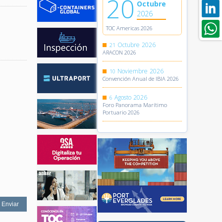
20
Octubre
2026
TOC Americas 2026
Octubre
2026
21
ARACON 2026
Noviembre
2026
10
Convención Anual de IBIA 2026
Agosto
2026
6
Foro Panorama Marítimo
Portuario 2026