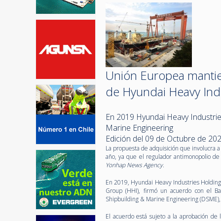
Unión Europea mantie
de Hyundai Heavy Ind
En 2019 Hyundai Heavy Industrie
Marine Engineering
Edición del 09 de Octubre de 20
La propuesta de adquisición que involucra a
año, ya que el regulador antimonopolio de
Yonhap News Agency
.
En 2019, Hyundai Heavy Industries Holding
Group (HHI), firmó un acuerdo con el B
Shipbuilding & Marine Engineering (DSME),
El acuerdo está sujeto a la aprobación de