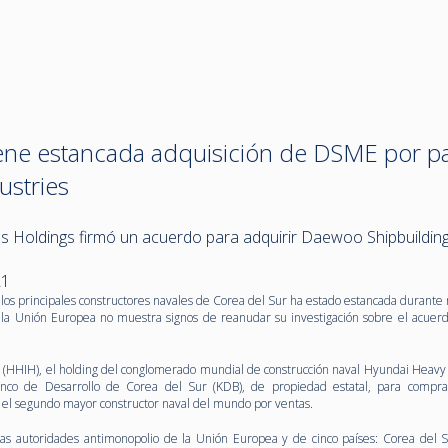
ne estancada adquisición de DSME por pa
ustries
s Holdings firmó un acuerdo para adquirir Daewoo Shipbuildin
21
 los principales constructores navales de Corea del Sur ha estado estancada durante
 la Unión Europea no muestra signos de reanudar su investigación sobre el acuerd
 (HHIH), el holding del conglomerado mundial de construcción naval Hyundai Heavy 
anco de Desarrollo de Corea del Sur (KDB), de propiedad estatal, para compr
 el segundo mayor constructor naval del mundo por ventas.
 las autoridades antimonopolio de la Unión Europea y de cinco países: Corea del S