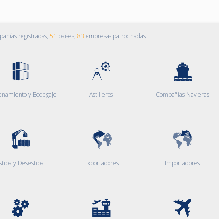
añías registradas,
51
países,
83
empresas patrocinadas
enamiento y Bodegaje
Astilleros
Compañías Navieras
stiba y Desestiba
Exportadores
Importadores