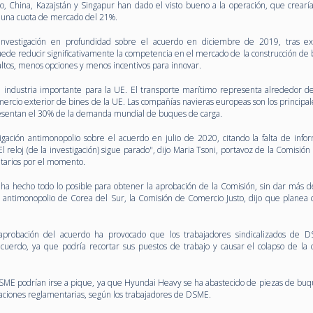
do, China, Kazajstán y Singapur han dado el visto bueno a la operación, que crearí
n una cuota de mercado del 21%.
 investigación en profundidad sobre el acuerdo en diciembre de 2019, tras e
uede reducir significativamente la competencia en el mercado de la construcción de
 altos, menos opciones y menos incentivos para innovar.
 industria importante para la UE. El transporte marítimo representa alrededor d
mercio exterior de bines de la UE. Las compañías navieras europeas son los principal
presentan el 30% de la demanda mundial de buques de carga.
igación antimonopolio sobre el acuerdo en julio de 2020, citando la falta de info
 reloj (de la investigación) sigue parado", dijo Maria Tsoni, portavoz de la Comisió
tarios por el momento.
a hecho todo lo posible para obtener la aprobación de la Comisión, sin dar más de
r antimonopolio de Corea del Sur, la Comisión de Comercio Justo, dijo que planea c
 aprobación del acuerdo ha provocado que los trabajadores sindicalizados de 
acuerdo, ya que podría recortar sus puestos de trabajo y causar el colapso de la
ME podrían irse a pique, ya que Hyundai Heavy se ha abastecido de piezas de buq
robaciones reglamentarias, según los trabajadores de DSME.