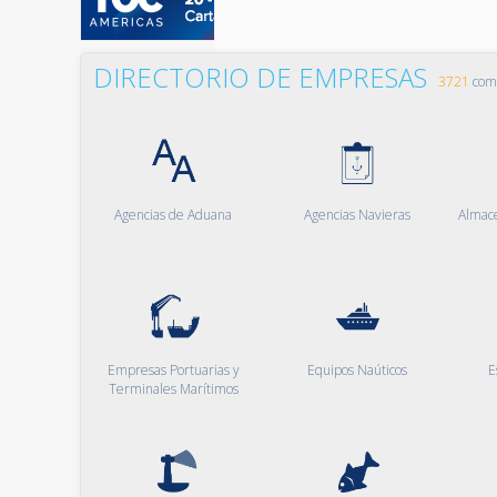
DIRECTORIO DE EMPRESAS
3721
comp
Agencias de Aduana
Agencias Navieras
Almac
Empresas Portuarias y
Equipos Naúticos
E
Terminales Marítimos