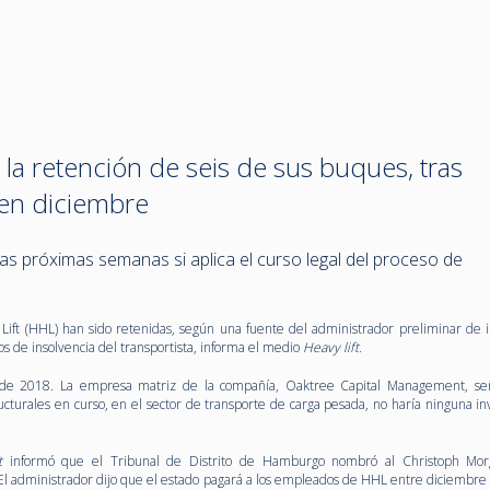
 la retención de seis de sus buques, tras
 en diciembre
as próximas semanas si aplica el curso legal del proceso de
Lift (HHL) han sido retenidas, según una fuente del administrador preliminar de i
s de insolvencia del transportista, informa el medio
Heavy lift.
 de 2018. La empresa matriz de la compañía, Oaktree Capital Management, señ
ucturales en curso, en el sector de transporte de carga pesada, no haría ninguna in
ft
informó que el Tribunal de Distrito de Hamburgo nombró al Christoph Mo
. El administrador dijo que el estado pagará a los empleados de HHL entre diciembre