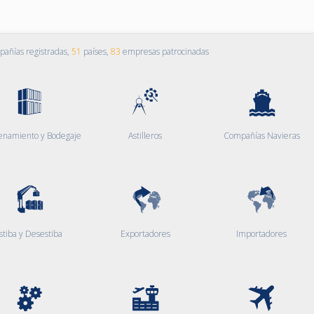
añías registradas,
51
países,
83
empresas patrocinadas
enamiento y Bodegaje
Astilleros
Compañías Navieras
stiba y Desestiba
Exportadores
Importadores