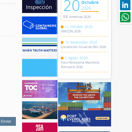
20
Octubre
2026
TOC Americas 2026
Octubre
2026
21
ARACON 2026
Noviembre
2026
10
Convención Anual de IBIA 2026
Agosto
2026
6
Foro Panorama Marítimo
Portuario 2026