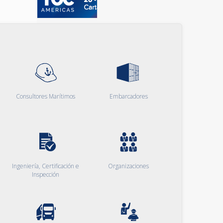
Consultores Marítimos
Embarcadores
Ingeniería, Certificación e
Organizaciones
Inspección