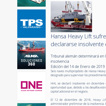
Hansa Heavy Lift sufre
declararse insolvente
Tribunal alemán determinará en l
insolvencia
Edición del 14 de Enero de 2019
Seis naves multipropósito de Hansa Heavy 
designado para supervisar los procedimiento
HHL se declaró insolvente en diciembre
oportunidad que, debido a los desafíos estr
capital adicional en el negocio.
El 12 de diciembre de 2018,
Heavy Li
administrador preliminar de la insolvencia