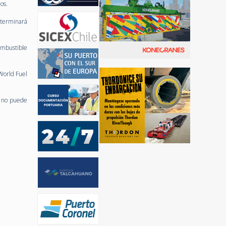
os.
eterminará
ombustible
World Fuel
 no puede