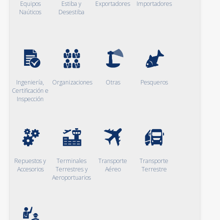
Equipos
Estiba y
Exportadores
Importadores
Naúticos
Desestiba
Ingeniería,
Organizaciones
Otras
Pesqueros
Certificación e
Inspección
Repuestos y
Terminales
Transporte
Transporte
Accesorios
Terrestres y
Aéreo
Terrestre
Aeroportuarios