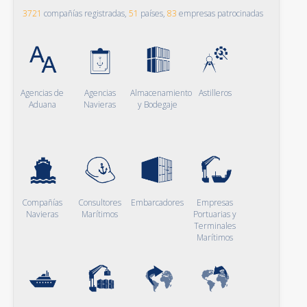
3721
compañías registradas,
51
países,
83
empresas patrocinadas
Agencias de
Agencias
Almacenamiento
Astilleros
Aduana
Navieras
y Bodegaje
Compañías
Consultores
Embarcadores
Empresas
Navieras
Marítimos
Portuarias y
Terminales
Marítimos