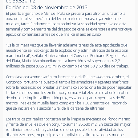
de 35.530 m2
Edición del 08 de Noviembre de 2013
El puerto argentino de Mar del Plata se prepara para afrontar una amplia
obra de limpieza mecánica del lecho marino en zonas adyacentes a sus
muelles, tarea fundamental para optimizar la capacidad operativa de esta
terminal y complementaria del dragado de canales exteriores e interior cuya
ejecución comenzará antes de que finalice el año en curso.
"Es la primera vez que se llevarán adelante tareas de este tipo desde que
nuestro ente se hizo cargo de la explotación y administración de la estación
marítima local", señaló el interventor del Consorcio Portuario Regional Mar
del Plata, Matías Machinandiarena. La inversión será superior a los 2,2
millones de pesos (US$ 375 mil) y contempla entre 50 y 60 días de trabajo.
Como las obras comenzarán en la semana del día lunes 4 de noviembre, el
Consorcio Portuario ha puesto al tanto a los armadores y agentes marítimos
sobre la necesidad de prestar la máxima colaboración a fin de poder ejecutar
las tareas en los muelles en tiempo y forma. A tal efecto se elaboró un plan
de obra que implica la liberación progresiva de espacios operativos de 80
metros lineales de muelle hasta completar los 1.302 metros del recorrido,
que se iniciará en la sección 13ra. de la dársena de ultramar.
Los trabajos por realizar consisten en la limpieza mecánica del fondo marino
y frente de muelles que en conjunto suman 35.530 m2. En busca del mayor
rendimiento de la obra y afectar lo menos posible la operatividad de los
distintos sectores, en principio se cumplirá con la limpieza de los muelles