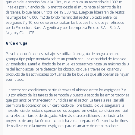
que van de la sección 5ta. a la 13ra., que implica un recorrido de 1302 m
lineales por un ancho de 15 metros desde el muro hacia el centro de las
dársenas, lo que hace un total de 19.530 m2. Luego se liberarán de restos
náufragos los 16.000 m2 de fondo marino del sector ubicado entre los
espigones 7 y 10, donde se encontraban los buques hundidos ya retirados
por la Prefectura Naval Argentina y por la empresa Emepa S.A. - Raúl A.
Negro y Cía.- UTE.
Grúa oruga
Para la ejecución de los trabajos se utilizará una grúa de orugas con una
grampa tipo pulpo montada sobre un pontón con una capacidad de izado de
27 toneladas. Batirá el fondo de los muelles operativos hasta un máximo de 3
m del lecho actual para detectar los obstáculos que a través de los años y
producto de las actividades portuarias de los buques que allí operan se hayan
acumulado.
Un sector con condiciones particulares es el ubicado entre los espigones 7 y
10 por efecto de las tareas de remoción y puesta a seco de las embarcaciones
que por años permanecieron hundidas en el sector. La tarea a realizar allí
permitirá la obtención de un certificado de libre fondo, lo que asegurará la
inexistencia de restos dispersos de los buques removidos, condición esencial
para efectuar tareas de dragado. Además, esas condiciones aportarán a los
proyectos de ampliación que para dicha zona prepara el Consorcio a los fines
de realizar en ella nuevos espigones para el amarre de embarcaciones.