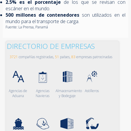
2.5% es el porcentaje
de los que se revisan con
escáner en el mundo.
500 millones de contenedores
son utilizados en el
mundo para el transporte de carga.
Fuente: La Prensa, Panamá
DIRECTORIO DE EMPRESAS
3721
compañías registradas,
51
países,
83
empresas patrocinadas
Agencias de
Agencias
Almacenamiento
Astilleros
Aduana
Navieras
y Bodegaje