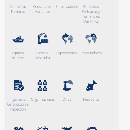
Compañías
Consultores
Embarcadores
Empresas
Navieras
Marítimos
Portuarias y
Terminales
Marítimos
Equipos
Estiba y
Exportadores
Importadores
Naúticos
Desestiba
Ingeniería,
Organizaciones
Otras
Pesqueros
Certificación e
Inspección