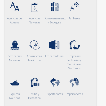
Agencias de
Agencias
Almacenamiento
Astilleros
Aduana
Navieras
y Bodegaje
Compañías
Consultores
Embarcadores
Empresas
Navieras
Marítimos
Portuarias y
Terminales
Marítimos
Equipos
Estiba y
Exportadores
Importadores
Naúticos
Desestiba