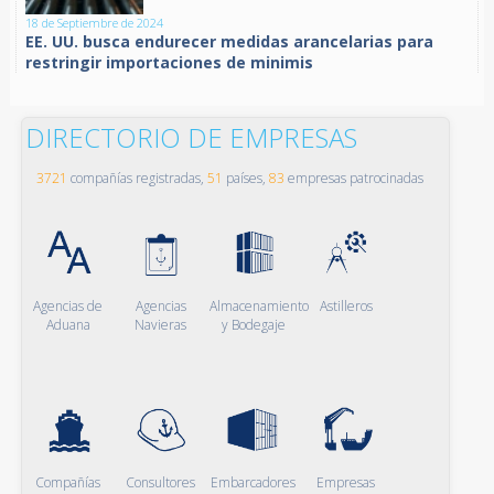
18 de Septiembre de 2024
EE. UU. busca endurecer medidas arancelarias para
restringir importaciones de minimis
DIRECTORIO DE EMPRESAS
3721
compañías registradas,
51
países,
83
empresas patrocinadas
Agencias de
Agencias
Almacenamiento
Astilleros
Aduana
Navieras
y Bodegaje
Compañías
Consultores
Embarcadores
Empresas