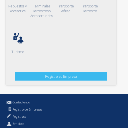
Repuestos y
Terminales
Transporte
Transporte
Accesorios
Terrestres y
Aéreo
Terrestre
Aeroportuarios
Turismo
Registre su Empresa
Contáctenos
Registro de Empresas
Regístrese
Empleos