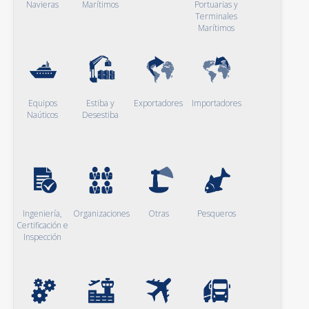
Navieras
Marítimos
Portuarias y
Terminales
Marítimos
Equipos
Estiba y
Exportadores
Importadores
Naúticos
Desestiba
Ingeniería,
Organizaciones
Otras
Pesqueros
Certificación e
Inspección