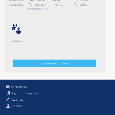
Repuestos y
Terminales
Transporte
Transporte
Accesorios
Terrestres y
Aéreo
Terrestre
Aeroportuarios
Turismo
Registre su Empresa
Contáctenos
Registro de Empresas
Regístrese
Empleos