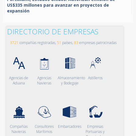
US$335 millones para avanzar en proyectos de
expansión
DIRECTORIO DE EMPRESAS
3721
compañías registradas,
51
países,
83
empresas patrocinadas
Agencias de
Agencias
Almacenamiento
Astilleros
Aduana
Navieras
y Bodegaje
Compañías
Consultores
Embarcadores
Empresas
Navieras
Marítimos
Portuarias y