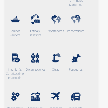
Terminales
Marítimos
Equipos
Estiba y
Exportadores
Importadores
Naúticos
Desestiba
Ingeniería,
Organizaciones
Otras
Pesqueros
Certificación e
Inspección