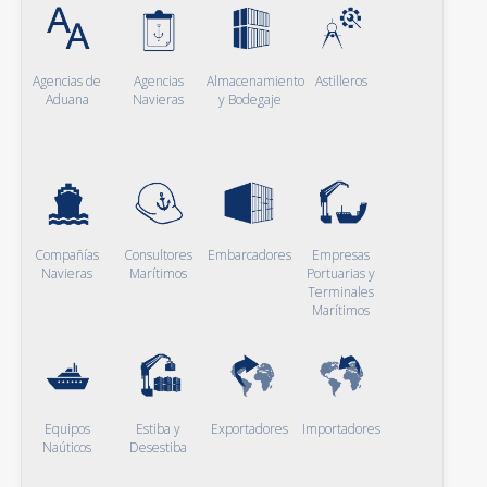
Agencias de
Agencias
Almacenamiento
Astilleros
Aduana
Navieras
y Bodegaje
Compañías
Consultores
Embarcadores
Empresas
Navieras
Marítimos
Portuarias y
Terminales
Marítimos
Equipos
Estiba y
Exportadores
Importadores
Naúticos
Desestiba