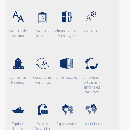
Agencias de
Agencias
Almacenamiento
Astilleros
Aduana
Navieras
y Bodegaje
Compañías
Consultores
Embarcadores
Empresas
Navieras
Marítimos
Portuarias y
Terminales
Marítimos
Equipos
Estiba y
Exportadores
Importadores
Naúticos
Desestiba