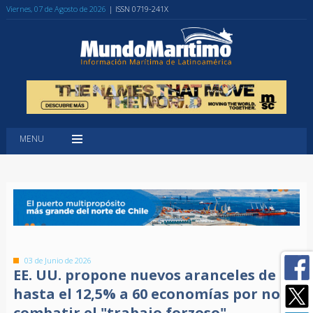
Viernes, 07 de Agosto de 2026
| ISSN 0719-241X
MENU
03 de Junio de 2026
EE. UU. propone nuevos aranceles de
hasta el 12,5% a 60 economías por no
combatir el "trabajo forzoso"