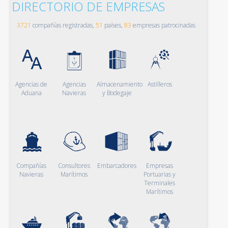
DIRECTORIO DE EMPRESAS
3721
compañías registradas,
51
países,
83
empresas patrocinadas
Agencias de
Agencias
Almacenamiento
Astilleros
Aduana
Navieras
y Bodegaje
Compañías
Consultores
Embarcadores
Empresas
Navieras
Marítimos
Portuarias y
Terminales
Marítimos