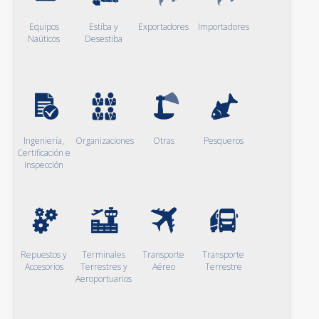
Equipos
Estiba y
Exportadores
Importadores
Naúticos
Desestiba
Ingeniería,
Organizaciones
Otras
Pesqueros
Certificación e
Inspección
Repuestos y
Terminales
Transporte
Transporte
Accesorios
Terrestres y
Aéreo
Terrestre
Aeroportuarios