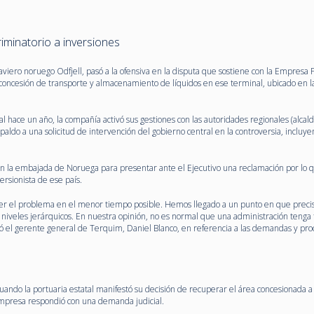
riminatorio a inversiones
viero noruego Odfjell, pasó a la ofensiva en la disputa que sostiene con la Empresa 
concesión de transporte y almacenamiento de líquidos en ese terminal, ubicado en l
atal hace un año, la compañía activó sus gestiones con las autoridades regionales (alcald
aldo a una solicitud de intervención del gobierno central en la controversia, incluye
 la embajada de Noruega para presentar ante el Ejecutivo una reclamación por lo 
ersionista de ese país.
er el problema en el menor tiempo posible. Hemos llegado a un punto en que preci
 niveles jerárquicos. En nuestra opinión, no es normal que una administración tenga 
ró el gerente general de Terquim, Daniel Blanco, en referencia a las demandas y pro
cuando la portuaria estatal manifestó su decisión de recuperar el área concesionada 
 empresa respondió con una demanda judicial.