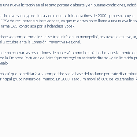
e una nueva licitación en el recinto portuario abierta y en buenas condiciones, indicó
ario adverso luego del fracasado concurso iniciado a fines de 2000 –proceso a cuyas
EPSA de recuperar sus instalaciones, ya que mientras no se llame a una nueva licitac
a firma LAG, controlada por la holandesa Vopak.
diciones de competencia lo cual se traduciría en un monopolio”, sostuvo el ejecutivo, 
l 3 octubre ante la Comisión Preventiva Regional.
ión de no renovar las resoluciones de concesión como lo había hecho sucesivamente d
or la Empresa Portuaria de Arica “que entregó en arriendo directo –y sin licitación pú
eñaló.
ólica” que beneficiaría a su competidor son la base del reclamo por trato discrimina
principal grupo naviero del mundo. En 2000, Terquim movilizó 60% de los graneles l