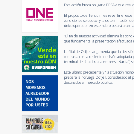
Esta acción busca obligar a EPSA a que realic
El propósito de Terquim es revertir el escen
condiciones se opuso- y la determinación de 
único operador en este rubro pasará a ser l
“El fin de nuestra actividad elimina las con
que fundamenta la presentación efectuada e
La filial de Odfjell argumenta que la decis
contrasta con la reciente decisión adoptada p
terminal de líquidos a la empresa Narita”, s
Este último precedente y “la situación monop
prepara la noruega Odfjell, considerado el 
destinados al mercado público.