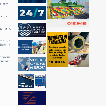
 Blanco.
ión, el
argumento
esde 1979,
blica-, el
torio que
íquidos