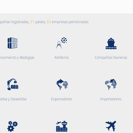
añías registradas,
51
países,
83
empresas patrocinadas
enamiento y Bodegaje
Astilleros
Compañías Navieras
stiba y Desestiba
Exportadores
Importadores