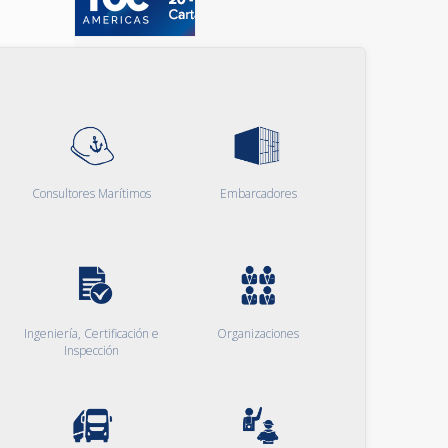
Consultores Marítimos
Embarcadores
Ingeniería, Certificación e
Organizaciones
Inspección