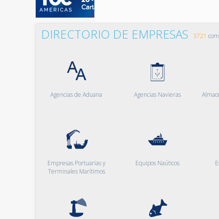
DIRECTORIO DE EMPRESAS
3721
comp
Agencias de Aduana
Agencias Navieras
Almac
Empresas Portuarias y
Equipos Naúticos
E
Terminales Marítimos