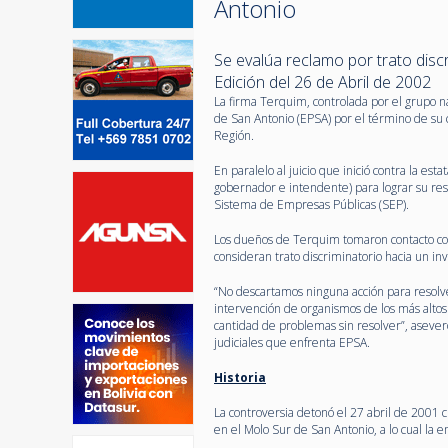
Antonio
Se evalúa reclamo por trato disc
Edición del 26 de Abril de 2002
La firma Terquim, controlada por el grupo na
de San Antonio (EPSA) por el término de su 
Región.
En paralelo al juicio que inició contra la est
gobernador e intendente) para lograr su resp
Sistema de Empresas Públicas (SEP).
Los dueños de Terquim tomaron contacto con
consideran trato discriminatorio hacia un inv
“No descartamos ninguna acción para resolv
intervención de organismos de los más altos
cantidad de problemas sin resolver”, aseve
judiciales que enfrenta EPSA.
Historia
La controversia detonó el 27 abril de 2001 
en el Molo Sur de San Antonio, a lo cual la