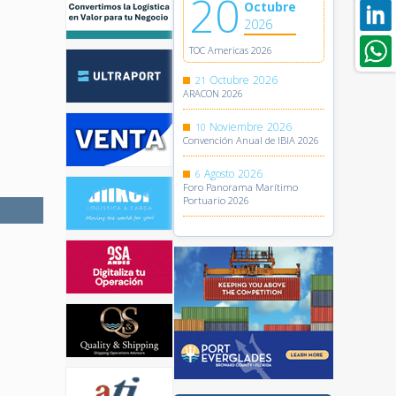
20
Octubre
2026
TOC Americas 2026
Octubre
2026
21
ARACON 2026
Noviembre
2026
10
Convención Anual de IBIA 2026
Agosto
2026
6
Foro Panorama Marítimo
Portuario 2026