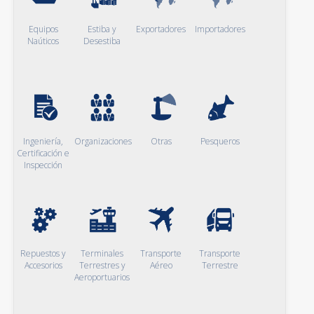
Equipos
Estiba y
Exportadores
Importadores
Naúticos
Desestiba
Ingeniería,
Organizaciones
Otras
Pesqueros
Certificación e
Inspección
Repuestos y
Terminales
Transporte
Transporte
Accesorios
Terrestres y
Aéreo
Terrestre
Aeroportuarios