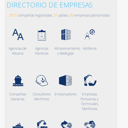
DIRECTORIO DE EMPRESAS
3721
compañías registradas,
51
países,
83
empresas patrocinadas
Agencias de
Agencias
Almacenamiento
Astilleros
Aduana
Navieras
y Bodegaje
Compañías
Consultores
Embarcadores
Empresas
Navieras
Marítimos
Portuarias y
Terminales
Marítimos