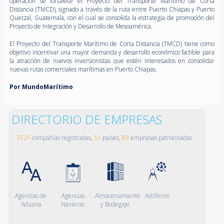
operación se fortalece el Proyecto del Transporte Marítimo de Corta
Distancia (TMCD), signado a través de la ruta entre Puerto Chiapas y Puerto
Quetzal, Guatemala, con el cual se consolida la estrategia de promoción del
Proyecto de Integración y Desarrollo de Mesoamérica.
El Proyecto del Transporte Marítimo de Corta Distancia (TMCD) tiene como
objetivo incentivar una mayor demanda y desarrollo económico factible para
la atracción de nuevos inversionistas que estén interesados en consolidar
nuevas rutas comerciales marítimas en Puerto Chiapas.
Por MundoMarítimo
DIRECTORIO DE EMPRESAS
3721
compañías registradas,
51
países,
83
empresas patrocinadas
Agencias de
Agencias
Almacenamiento
Astilleros
Aduana
Navieras
y Bodegaje