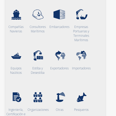
Compañías
Consultores
Embarcadores
Empresas
Navieras
Marítimos
Portuarias y
Terminales
Marítimos
Equipos
Estiba y
Exportadores
Importadores
Naúticos
Desestiba
Ingeniería,
Organizaciones
Otras
Pesqueros
Certificación e