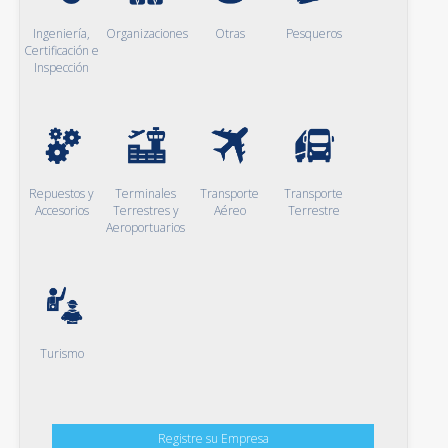
Ingeniería,
Organizaciones
Otras
Pesqueros
Certificación e
Inspección
Repuestos y
Terminales
Transporte
Transporte
Accesorios
Terrestres y
Aéreo
Terrestre
Aeroportuarios
Turismo
Registre su Empresa