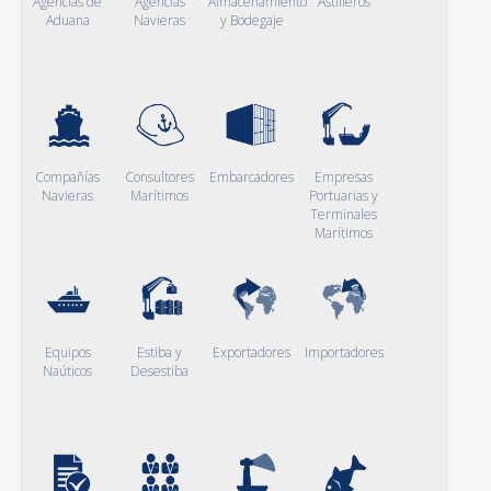
Agencias de
Agencias
Almacenamiento
Astilleros
Aduana
Navieras
y Bodegaje
Compañías
Consultores
Embarcadores
Empresas
Navieras
Marítimos
Portuarias y
Terminales
Marítimos
Equipos
Estiba y
Exportadores
Importadores
Naúticos
Desestiba