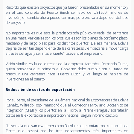
Recordó que existen proyectos que ya fueron presentados en su momento y
en el caso concreto de Puerto Busch se habló de US$200 millones de
inversión, en cambio ahora puede ser más, pero eso va a depender del tipo
de proyecto.
“Lo importante es que está la predisposición público-privada, de sentarnos
en una mesa, ver cuáles son los pros, cuáles son los planes de cortísimo plazo,
mediano y de largo plazo para los distintos puertos. De esa manera, Bolivia
dejaría de ser tan dependiente de las carreteras y empezaría a mover carga
a través del agua y ser más eficiente”, aseveró el empresario.
Visión similar es la de director de la empresa Itacamba, Fernando Tuma,
quien considera que primero el Gobierno debe cumplir con su tarea de
construir una carretera hacia Puerto Busch y ya luego se hablará de
inversiones en el puerto.
Reducción de costos de exportación
Por su parte, el presidente de la Cámara Nacional de Exportadores de Bolivia
(Caneb), Wilfredo Rojo, mencionó que el Corredor Ferroviario Bioceánico de
Integración (CFBI) y los puertos en la Hidrovía Paraná-Paraguay abaratarán
costos en la exportación e importación nacional, según informó
Cambio.
“La ventaja que vamos a tener como Bolivia es que contaremos con una línea
férrea que pasará por los tres departamentos más importantes en