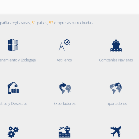
añías registradas,
51
países,
83
empresas patrocinadas
enamiento y Bodegaje
Astilleros
Compañías Navieras
stiba y Desestiba
Exportadores
Importadores