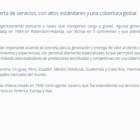
ta de servicios, con altos estándares y una cobertura global
agenciamiento portuario a naves que transportan carga a granel, Agunsa gener
dada en 1984 en Rotterdam-Holanda, con oficinas en 5 continentes y que atie
e importante acuerdo se concreta para la generación y entrega de valor al cliente
mientos y experiencias, con personal altamente especializado, lo que permitirá que
rindando altos estándares de prestaciones tecnificadas y competitivas con una cobertu
gentina, Uruguay, Perú, Ecuador, México, Honduras, Guatemala y Costa Rica, mientr
ncipales mercados del mundo.
chilena creada en 1960 como agente naviero, que fue extendiendo sus servicios 
ertura en América, Europa y Asia.