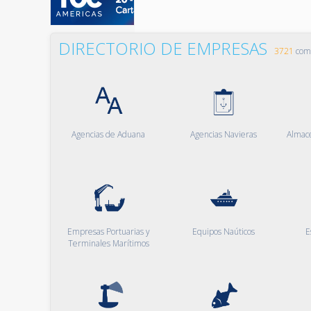
DIRECTORIO DE EMPRESAS
3721
comp
Agencias de Aduana
Agencias Navieras
Almac
Empresas Portuarias y
Equipos Naúticos
E
Terminales Marítimos