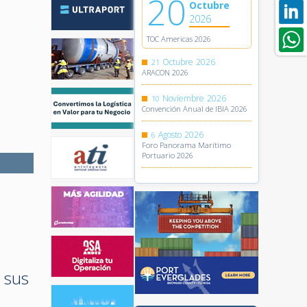
20
Octubre
2026
TOC Americas 2026
Octubre
2026
21
ARACON 2026
Noviembre
2026
10
Convención Anual de IBIA 2026
Agosto
2026
6
Foro Panorama Marítimo
Portuario 2026
 sus