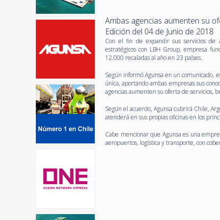
Ambas agencias aumenten su ofer
Edición del 04 de Junio de 2018
Con el fin de expandir sus servicios de 
estratégicos con LBH Group, empresa fun
12.000 recaladas al año en 23 países.
Según informó Agunsa en un comunicado, est
única, aportando ambas empresas sus conoci
agencias aumenten su oferta de servicios, b
Según el acuerdo, Agunsa cubrirá Chile, Ar
atenderá en sus propias oficinas en los pri
Cabe mencionar que Agunsa es una empresa 
aeropuertos, logística y transporte, con cob