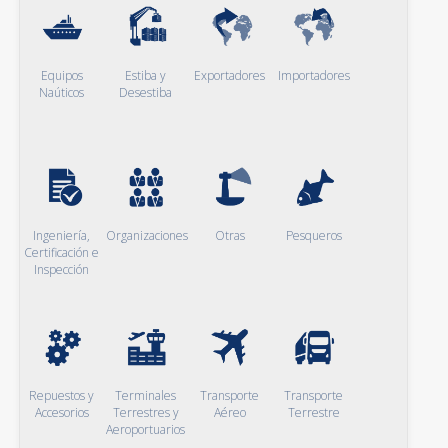
Equipos
Estiba y
Exportadores
Importadores
Naúticos
Desestiba
Ingeniería,
Organizaciones
Otras
Pesqueros
Certificación e
Inspección
Repuestos y
Terminales
Transporte
Transporte
Accesorios
Terrestres y
Aéreo
Terrestre
Aeroportuarios