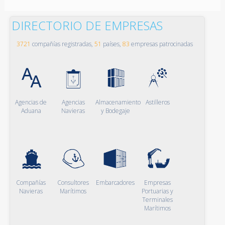
DIRECTORIO DE EMPRESAS
3721
compañías registradas,
51
países,
83
empresas patrocinadas
Agencias de
Agencias
Almacenamiento
Astilleros
Aduana
Navieras
y Bodegaje
Compañías
Consultores
Embarcadores
Empresas
Navieras
Marítimos
Portuarias y
Terminales
Marítimos