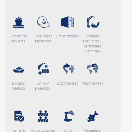
Compañías
Consultores
Embarcadores
Empresas
Navieras
Marítimos
Portuarias y
Terminales
Marítimos
Equipos
Estiba y
Exportadores
Importadores
Naúticos
Desestiba
Ingeniería,
Organizaciones
Otras
Pesqueros