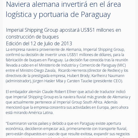
Naviera alemana invertirá en el área
logística y portuaria de Paraguay
Imperial Shipping Group apostará US$51 millones en
construcción de buques
Edición del 12 de Julio de 2013
La empresa naviera proveniente de Alemania, Imperial Shipping Group,
confirmó su decisión de invertir unos US$51 millones de dólares, para la
fabricación de buques en Paraguay. La decisión fue conocida tras la reunión
llevada a cabo en el Ministerio de Industria y Comercio de Paraguay (MIC)
entre el Ministro Diego Zavala, Ricardo Herreros (director de Rediex) y los
directivos de la prestigiada empresa, Hubert Brody; Karlheinz Naumann
(administrador), Jürgen Hasler Mba y Carsten Taucke (presidente CEO).
El embajador alemán Claude Robert Ellner que actuó de traductor indicó
que Imperial Shipping Group es la naviera fluvial más grande de Alemania y
que actualmente pertenece al Imperial Group South Africa. Además
mencionó que la empresa concentra sus actividades en Europa, pero ahora
está mirando América Latina.
“Examinaron varios países y debido a que en Paraguay existe apertura
económica, decidieron empezar acá, primeramente con transporte fluvial,
pero están dispuestos en caso de que resulte exitosa, expandir sus negocios