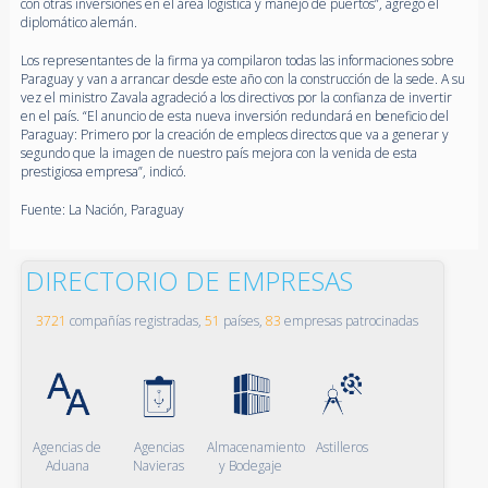
con otras inversiones en el área logística y manejo de puertos”, agregó el
diplomático alemán.
Los representantes de la firma ya compilaron todas las informaciones sobre
Paraguay y van a arrancar desde este año con la construcción de la sede. A su
vez el ministro Zavala agradeció a los directivos por la confianza de invertir
en el país. “El anuncio de esta nueva inversión redundará en beneficio del
Paraguay: Primero por la creación de empleos directos que va a generar y
segundo que la imagen de nuestro país mejora con la venida de esta
prestigiosa empresa”, indicó.
Fuente: La Nación, Paraguay
DIRECTORIO DE EMPRESAS
3721
compañías registradas,
51
países,
83
empresas patrocinadas
Agencias de
Agencias
Almacenamiento
Astilleros
Aduana
Navieras
y Bodegaje