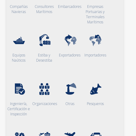
Compañías
Consultores
Embarcadores
Empresas
Navieras
Marítimos
Portuarias y
Terminales
Marítimos
Equipos
Estiba y
Exportadores
Importadores
Naúticos
Desestiba
Ingeniería,
Organizaciones
Otras
Pesqueros
Certificación e
Inspección