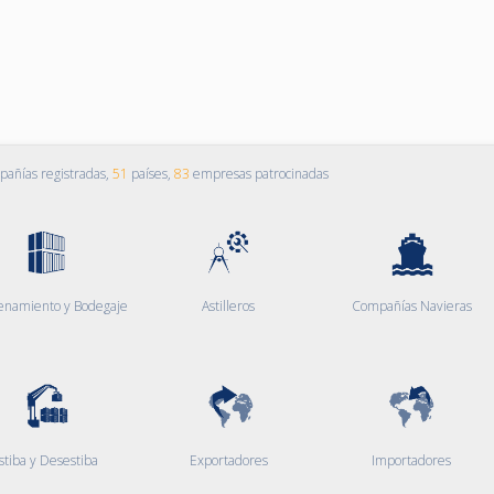
añías registradas,
51
países,
83
empresas patrocinadas
enamiento y Bodegaje
Astilleros
Compañías Navieras
stiba y Desestiba
Exportadores
Importadores