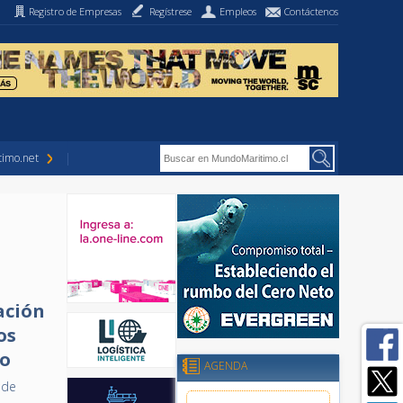
Registro de Empresas
Regístrese
Empleos
Contáctenos
imo.net
ación
os
io
AGENDA
 de