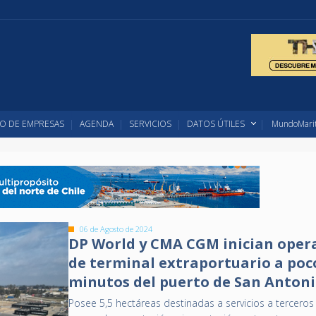
O DE EMPRESAS
AGENDA
SERVICIOS
DATOS ÚTILES
MundoMarit
06 de Agosto de 2024
DP World y CMA CGM inician oper
de terminal extraportuario a poc
minutos del puerto de San Anton
Posee 5,5 hectáreas destinadas a servicios a terceros