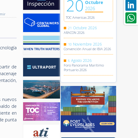
20
Octubre
2026
imir
TOC Americas 2026
Octubre
2026
21
ARACON 2026
Noviembre
2026
10
cnología
Convención Anual de IBIA 2026
Agosto
2026
6
Foro Panorama Marítimo
partir de
Portuario 2026
macenaje
ntación,
s nuevos
spaldo de
ciente en
 de punta