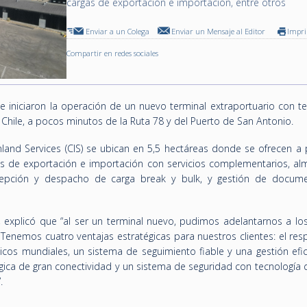
cargas de exportación e importación, entre otros
Enviar a un Colega
Enviar un Mensaje al Editor
Impr
Compartir en redes sociales
iniciaron la operación de un nuevo terminal extraportuario con te
 Chile, a pocos minutos de la Ruta 78 y del Puerto de San Antonio.
nland Services (CIS) se ubican en 5,5 hectáreas donde se ofrecen a 
as de exportación e importación con servicios complementarios, al
cepción y despacho de carga break y bulk, y gestión de docume
S, explicó que “al ser un terminal nuevo, pudimos adelantarnos a lo
 Tenemos cuatro ventajas estratégicas para nuestros clientes: el re
sticos mundiales, un sistema de seguimiento fiable y una gestión efi
égica de gran conectividad y un sistema de seguridad con tecnología
”.