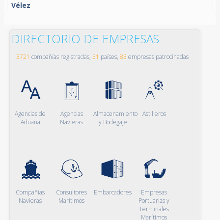
Vélez
DIRECTORIO DE EMPRESAS
3721
compañías registradas,
51
países,
83
empresas patrocinadas
Agencias de
Agencias
Almacenamiento
Astilleros
Aduana
Navieras
y Bodegaje
Compañías
Consultores
Embarcadores
Empresas
Navieras
Marítimos
Portuarias y
Terminales
Marítimos