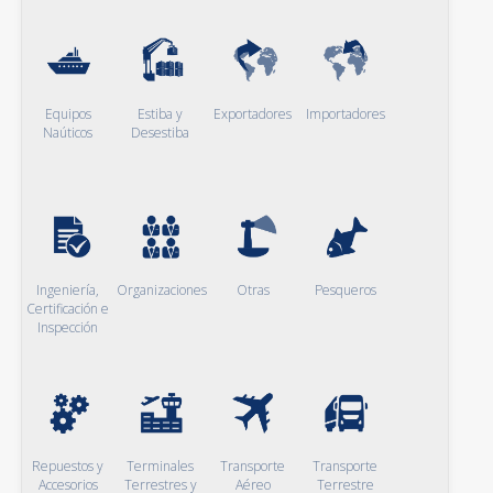
Equipos
Estiba y
Exportadores
Importadores
Naúticos
Desestiba
Ingeniería,
Organizaciones
Otras
Pesqueros
Certificación e
Inspección
Repuestos y
Terminales
Transporte
Transporte
Accesorios
Terrestres y
Aéreo
Terrestre