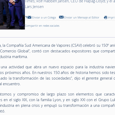
Times; Rolf Habben Jansen, CEO de Hapag-Lloyd; y el a
Lars Jensen
Enviar a un Colega
Enviar un Mensaje al Editor
Impr
Compartir en redes sociales
a, la Compañía Sud Americana de Vapores (CSAV) celebró su 150º aniv
 Comercio Global”, contó con destacados expositores que compart
ndustria marítima.
 una actividad que abra un nuevo espacio para la industria navie
os próximos años. En nuestros 150 años de historia hemos sido tes
do la transformación de las sociedades”, dijo el gerente general 
al encuentro.
 entornos y compromiso de largo plazo son elementos que caracte
 en el siglo XIX, con la familia Lyon, y en siglo XXI con el Grupo Lu
 industria en plena crisis y empujó su transformación a una compañí
tó.