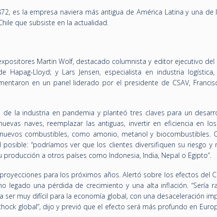
2, es la empresa naviera más antigua de América Latina y una de l
ile que subsiste en la actualidad.
xpositores Martin Wolf, destacado columnista y editor ejecutivo del 
 Hapag-Lloyd; y Lars Jensen, especialista en industria logística,
omentaron en un panel liderado por el presidente de CSAV, Francis
 de la industria en pandemia y planteó tres claves para un desarr
uevas naves, reemplazar las antiguas, invertir en eficiencia en lo
e nuevos combustibles, como amonio, metanol y biocombustibles.
 posible: “podríamos ver que los clientes diversifiquen su riesgo y
 producción a otros países como Indonesia, India, Nepal o Egipto”.
 proyecciones para los próximos años. Alertó sobre los efectos del C
 legado una pérdida de crecimiento y una alta inflación. “Sería r
 ser muy difícil para la economía global, con una desaceleración im
chock global”, dijo y previó que el efecto será más profundo en Eur