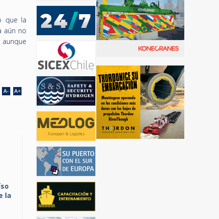
ó que la
ca aún no
s, aunque
íso
e la