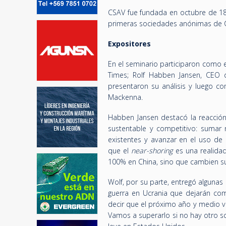
CSAV fue fundada en octubre de 187
primeras sociedades anónimas de Ch
Expositores
En el seminario participaron como e
Times; Rolf Habben Jansen, CEO de
presentaron su análisis y luego c
Mackenna.
Habben Jansen destacó la reacción
sustentable y competitivo: sumar n
existentes y avanzar en el uso d
que el
near-shoring
es una realidad
100% en China, sino que cambien su
Wolf, por su parte, entregó algunas
guerra en Ucrania que dejarán como
decir que el próximo año y medio va
Vamos a superarlo si no hay otro s