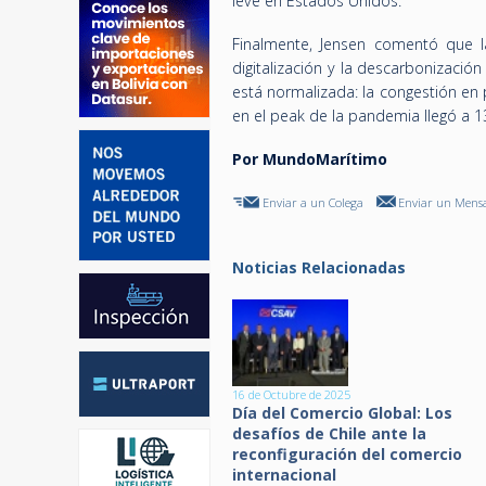
leve en Estados Unidos.
Finalmente, Jensen comentó que l
digitalización y la descarbonización
está normalizada: la congestión en 
en el peak de la pandemia llegó a 13
Por MundoMarítimo
Enviar a un Colega
Enviar un Mensa
Noticias Relacionadas
16 de Octubre de 2025
Día del Comercio Global: Los
desafíos de Chile ante la
reconfiguración del comercio
internacional