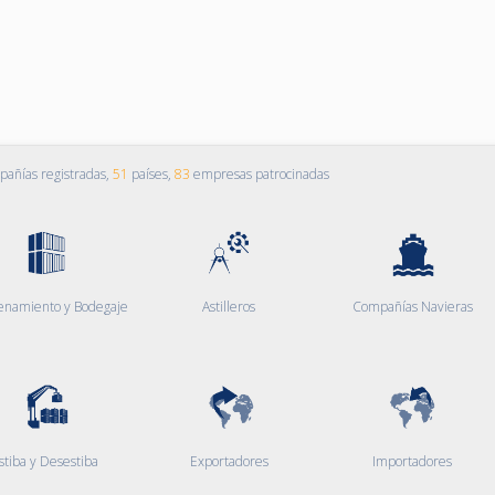
añías registradas,
51
países,
83
empresas patrocinadas
enamiento y Bodegaje
Astilleros
Compañías Navieras
stiba y Desestiba
Exportadores
Importadores