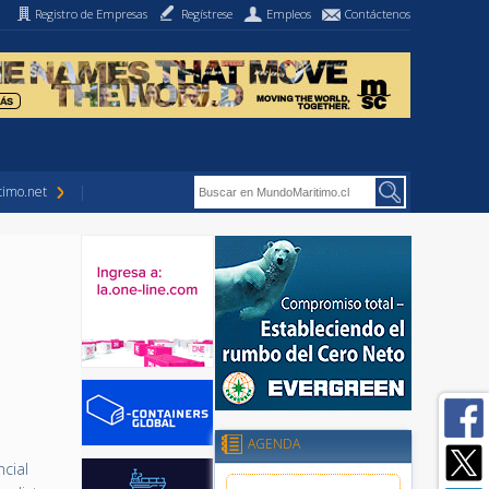
Registro de Empresas
Regístrese
Empleos
Contáctenos
imo.net
AGENDA
ncial