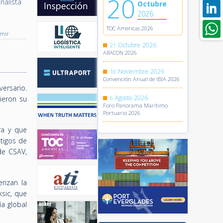
20
nalista
Octubre
2026
TOC Americas 2026
imir
Octubre
2026
21
ARACON 2026
Noviembre
2026
10
Convención Anual de IBIA 2026
ersario.
Agosto
2026
ieron su
6
Foro Panorama Marítimo
Portuario 2026
ra y que
tigos de
de CSAV,
rizan la
ksic, que
a global