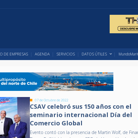
O DE EMPRESAS
AGENDA
SERVICIOS
DATOS ÚTILES
MundoMarit
07 de Octubre de 2022
CSAV celebró sus 150 años con el
seminario internacional Día del
Comercio Global
Evento contó con la presencia de Martin Wolf, de Fina