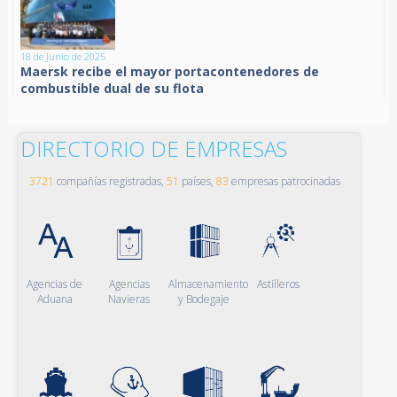
18 de Junio de 2025
Maersk recibe el mayor portacontenedores de
combustible dual de su flota
DIRECTORIO DE EMPRESAS
3721
compañías registradas,
51
países,
83
empresas patrocinadas
Agencias de
Agencias
Almacenamiento
Astilleros
Aduana
Navieras
y Bodegaje