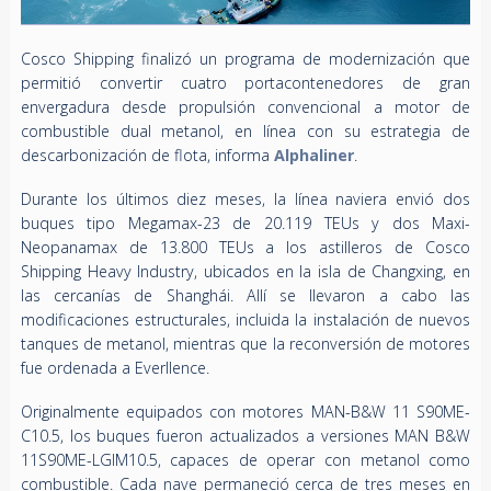
Cosco Shipping finalizó un programa de modernización que
permitió convertir cuatro portacontenedores de gran
envergadura desde propulsión convencional a motor de
combustible dual metanol, en línea con su estrategia de
descarbonización de flota, informa
Alphaliner
.
Durante los últimos diez meses, la línea naviera envió dos
buques tipo Megamax-23 de 20.119 TEUs y dos Maxi-
Neopanamax de 13.800 TEUs a los astilleros de Cosco
Shipping Heavy Industry, ubicados en la isla de Changxing, en
las cercanías de Shanghái. Allí se llevaron a cabo las
modificaciones estructurales, incluida la instalación de nuevos
tanques de metanol, mientras que la reconversión de motores
fue ordenada a Everllence.
Originalmente equipados con motores MAN-B&W 11 S90ME-
C10.5, los buques fueron actualizados a versiones MAN B&W
11S90ME-LGIM10.5, capaces de operar con metanol como
combustible. Cada nave permaneció cerca de tres meses en