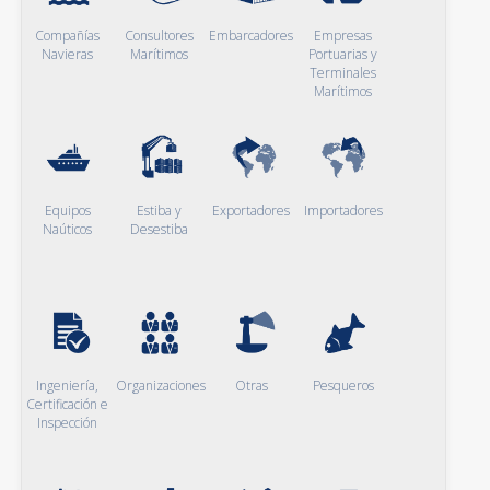
Compañías
Consultores
Embarcadores
Empresas
Navieras
Marítimos
Portuarias y
Terminales
Marítimos
Equipos
Estiba y
Exportadores
Importadores
Naúticos
Desestiba
Ingeniería,
Organizaciones
Otras
Pesqueros
Certificación e
Inspección