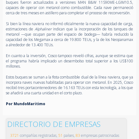
buques fueron actualizados a versiones MAN B&W 11S90ME-LGIM10.5,
capaces de operar con metanol como combustible. Cada nave permaneció
cerca de tres meses en astillero para completar el proceso de reconversión.
Si bien la línea naviera no informó oficialmente la nueva capacidad de carga,
estimaciones de
Alphaliner
indican que la incorporación de los tanques de
metanol —que ocupan parte del espacio de bodega— habría reducido la
capacidad de los Megamax a cerca de 19.800 TEUs, y la de los Neopanamax
a alrededor de 13.400 TEUs.
En cuanto a la inversión, Cosco tampoco reveló cifras, aunque se estima que
el programa habría implicado un desembolso total superior a los US$100
millones.
Estos buques se suman a la flota combustible dual de la línea naviera, que ya
incorpora naves nuevas habilitadas para operar con metanol. En 2025, Cosco
recibió tres portacontenedores de 16.163 TEUs con esta tecnología, a los que
se añadirá una cuarta unidad en el corto plazo.
Por MundoMaritimo
DIRECTORIO DE EMPRESAS
3721
compañías registradas,
51
países,
83
empresas patrocinadas