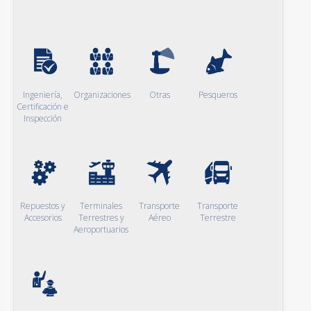
Ingeniería,
Organizaciones
Otras
Pesqueros
Certificación e
Inspección
Repuestos y
Terminales
Transporte
Transporte
Accesorios
Terrestres y
Aéreo
Terrestre
Aeroportuarios