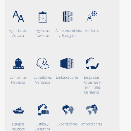
Agencias de
Agencias
Almacenamiento
Astilleros
Aduana
Navieras
y Bodegaje
Compañías
Consultores
Embarcadores
Empresas
Navieras
Marítimos
Portuarias y
Terminales
Marítimos
Equipos
Estiba y
Exportadores
Importadores
Naúticos
Desestiba