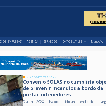
O DE EMPRESAS
AGENDA
SERVICIOS
DATOS ÚTILES
MundoMarit
04 de Noviembre de 2020
Convenio SOLAS no cumpliría obje
de prevenir incendios a bordo de
portacontenedores
Durante 2020 se ha producido un incendio de un ca