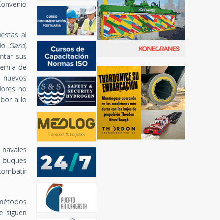
Convenio
estas al
do.
Gard,
ntar sus
demia de
o nuevos
dores no
bor a lo
 navales
s buques
combatir
 métodos
e siguen