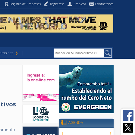
Registro de Empresas
Regístrese
Empleos
Contáctenos
imo.net
tivos
AGENDA
rgamento