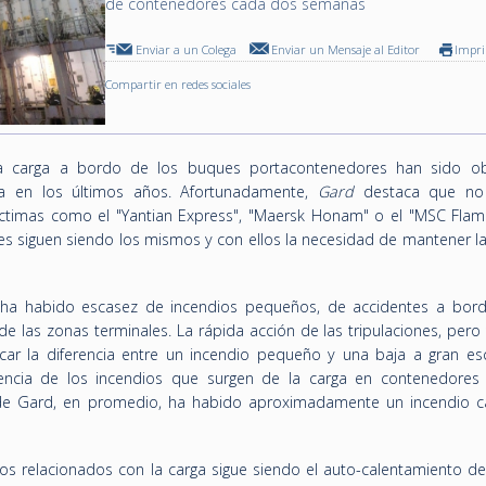
de contenedores cada dos semanas
Enviar a un Colega
Enviar un Mensaje al Editor
Impr
Compartir en redes sociales
la carga a bordo de los buques portacontenedores han sido o
ria en los últimos años. Afortunadamente,
Gard
destaca que no
timas como el "Yantian Express", "Maersk Honam" o el "MSC Flamin
s siguen siendo los mismos y con ellos la necesidad de mantener la
ha habido escasez de incendios pequeños, de accidentes a bord
e las zonas terminales. La rápida acción de las tripulaciones, pero
r la diferencia entre un incendio pequeño y una baja a gran esc
cuencia de los incendios que surgen de la carga en contenedores
 de Gard, en promedio, ha habido aproximadamente un incendio 
os relacionados con la carga sigue siendo el auto-calentamiento de