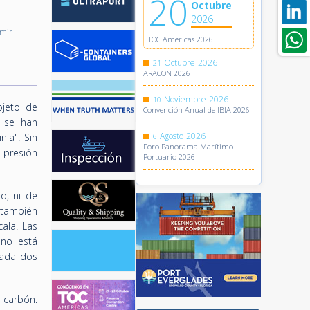
20
Octubre
2026
imir
TOC Americas 2026
Octubre
2026
21
ARACON 2026
Noviembre
2026
10
bjeto de
Convención Anual de IBIA 2026
 se han
Agosto
2026
ia". Sin
6
Foro Panorama Marítimo
 presión
Portuario 2026
o, ni de
 también
ala. Las
 no está
cada dos
 carbón.