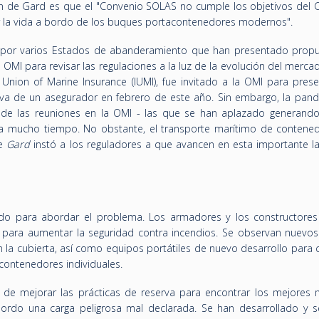
ón de Gard es que el "Convenio SOLAS no cumple los objetivos del 
er la vida a bordo de los buques portacontenedores modernos".
 por varios Estados de abanderamiento que han presentado propu
OMI para revisar las regulaciones a la luz de la evolución del merca
nion of Marine Insurance (IUMI), fue invitado a la OMI para prese
iva de un asegurador en febrero de este año. Sin embargo, la pan
d de las reuniones en la OMI - las que se han aplazado generand
eva mucho tiempo. No obstante, el transporte marítimo de contene
e
Gard
instó a los reguladores a que avancen en esta importante la
ando para abordar el problema. Los armadores y los constructores
 para aumentar la seguridad contra incendios. Se observan nuevo
 la cubierta, así como equipos portátiles de nuevo desarrollo para 
 contenedores individuales.
n de mejorar las prácticas de reserva para encontrar los mejores
ordo una carga peligrosa mal declarada. Se han desarrollado y s