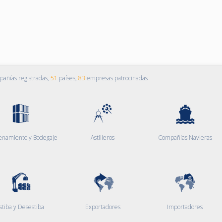
añías registradas,
51
países,
83
empresas patrocinadas
enamiento y Bodegaje
Astilleros
Compañías Navieras
stiba y Desestiba
Exportadores
Importadores