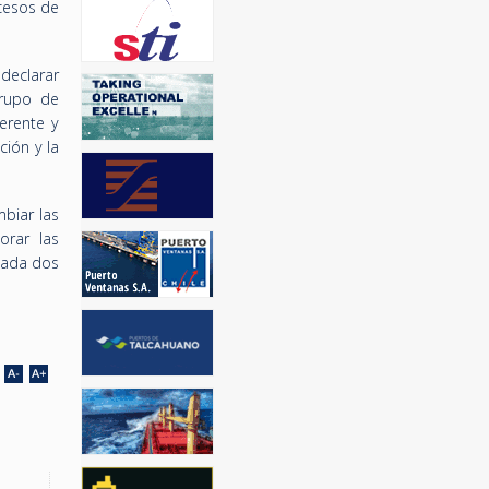
cesos de
 declarar
Grupo de
erente y
ción y la
biar las
orar las
cada dos