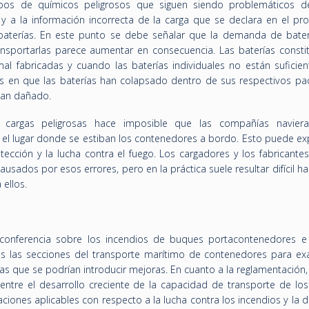
ipos de químicos peligrosos que siguen siendo problemáticos d
y a la información incorrecta de la carga que se declara en el pr
s baterías. En este punto se debe señalar que la demanda de bater
sportarlas parece aumentar en consecuencia. Las baterías consti
al fabricadas y cuando las baterías individuales no están suficie
s en que las baterías han colapsado dentro de sus respectivos pa
han dañado.
 cargas peligrosas hace imposible que las compañías navier
 el lugar donde se estiban los contenedores a bordo. Esto puede ex
detección y la lucha contra el fuego. Los cargadores y los fabricante
usados por esos errores, pero en la práctica suele resultar difícil ha
ellos.
conferencia sobre los incendios de buques portacontenedores e 
s las secciones del transporte marítimo de contenedores para ex
 las que se podrían introducir mejoras. En cuanto a la reglamentació
entre el desarrollo creciente de la capacidad de transporte de lo
iones aplicables con respecto a la lucha contra los incendios y la 