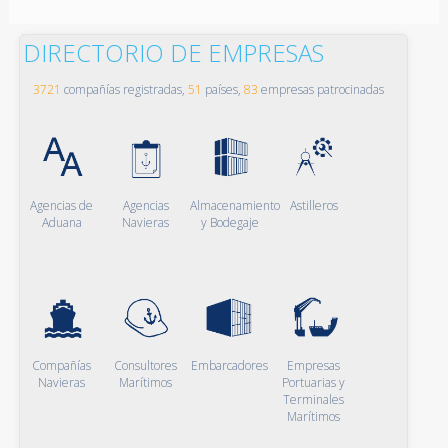
DIRECTORIO DE EMPRESAS
3721
compañías registradas,
51
países,
83
empresas patrocinadas
Agencias de
Agencias
Almacenamiento
Astilleros
Aduana
Navieras
y Bodegaje
Compañías
Consultores
Embarcadores
Empresas
Navieras
Marítimos
Portuarias y
Terminales
Marítimos