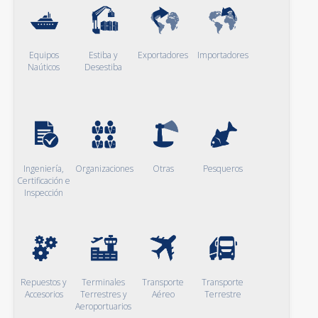
Equipos
Estiba y
Exportadores
Importadores
Naúticos
Desestiba
Ingeniería,
Organizaciones
Otras
Pesqueros
Certificación e
Inspección
Repuestos y
Terminales
Transporte
Transporte
Accesorios
Terrestres y
Aéreo
Terrestre
Aeroportuarios