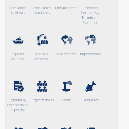
Compañías
Consultores
Embarcadores
Empresas
Navieras
Marítimos
Portuarias y
Terminales
Marítimos
Equipos
Estiba y
Exportadores
Importadores
Naúticos
Desestiba
Ingeniería,
Organizaciones
Otras
Pesqueros
Certificación e
Inspección