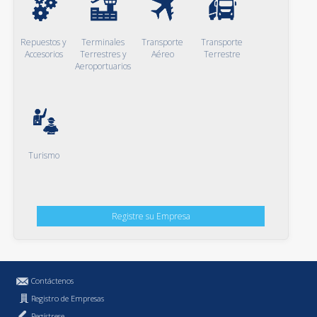
Repuestos y
Terminales
Transporte
Transporte
Accesorios
Terrestres y
Aéreo
Terrestre
Aeroportuarios
Turismo
Registre su Empresa
Contáctenos
Registro de Empresas
Regístrese