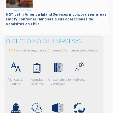
05 de Agosto de 2026
HGT Latin America Inland Services incorpora seis grúas
Empty Container Handlers a sus operaciones de
Depósitos en Chile
DIRECTORIO DE EMPRESAS
3721
compañías registradas,
51
países,
83
empresas patrocinadas
Agencias de
Agencias
Almacenamiento
Astilleros
Aduana
Navieras
y Bodegaje