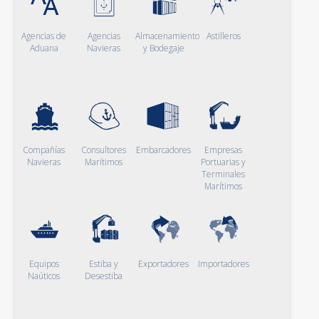
Agencias de
Agencias
Almacenamiento
Astilleros
Aduana
Navieras
y Bodegaje
Compañías
Consultores
Embarcadores
Empresas
Navieras
Marítimos
Portuarias y
Terminales
Marítimos
Equipos
Estiba y
Exportadores
Importadores
Naúticos
Desestiba