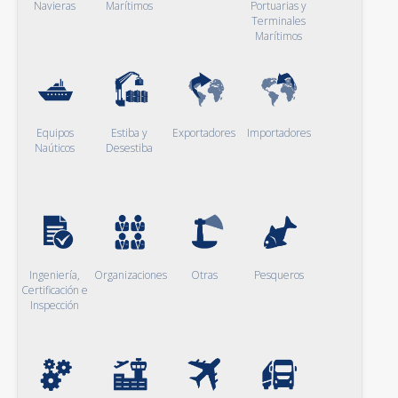
Navieras
Marítimos
Portuarias y
Terminales
Marítimos
Equipos
Estiba y
Exportadores
Importadores
Naúticos
Desestiba
Ingeniería,
Organizaciones
Otras
Pesqueros
Certificación e
Inspección