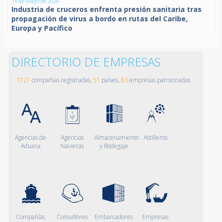
15 de Mayo de 2026
Industria de cruceros enfrenta presión sanitaria tras
propagación de virus a bordo en rutas del Caribe,
Europa y Pacífico
DIRECTORIO DE EMPRESAS
3721
compañías registradas,
51
países,
83
empresas patrocinadas
Agencias de
Agencias
Almacenamiento
Astilleros
Aduana
Navieras
y Bodegaje
Compañías
Consultores
Embarcadores
Empresas