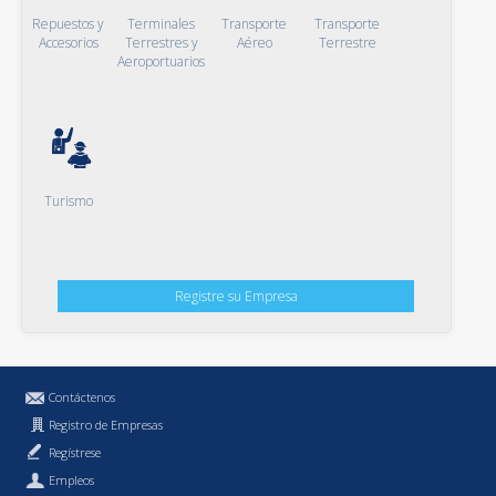
Repuestos y
Terminales
Transporte
Transporte
Accesorios
Terrestres y
Aéreo
Terrestre
Aeroportuarios
Turismo
Registre su Empresa
Contáctenos
Registro de Empresas
Regístrese
Empleos