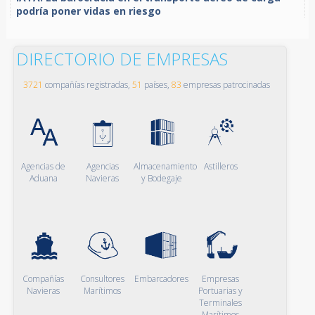
podría poner vidas en riesgo
DIRECTORIO DE EMPRESAS
3721
compañías registradas,
51
países,
83
empresas patrocinadas
Agencias de
Agencias
Almacenamiento
Astilleros
Aduana
Navieras
y Bodegaje
Compañías
Consultores
Embarcadores
Empresas
Navieras
Marítimos
Portuarias y
Terminales
Marítimos