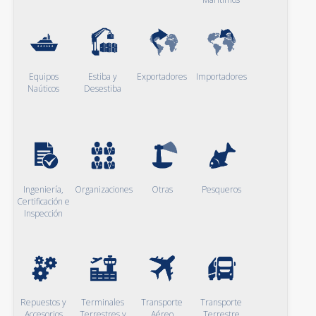
Equipos
Estiba y
Exportadores
Importadores
Naúticos
Desestiba
Ingeniería,
Organizaciones
Otras
Pesqueros
Certificación e
Inspección
Repuestos y
Terminales
Transporte
Transporte
Accesorios
Terrestres y
Aéreo
Terrestre