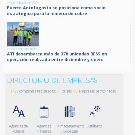
18 de Febrero de 2021
Puerto Antofagasta se posiciona como socio
estratégico para la minería de cobre
28 de Enero de 2026
ATI desembarca más de 378 unidades BESS en
operación realizada entre diciembre y enero
DIRECTORIO DE EMPRESAS
3721
compañías registradas,
51
países,
83
empresas patrocinadas
Agencias de
Agencias
Almacenamiento
Astilleros
Aduana
Navieras
y Bodegaje