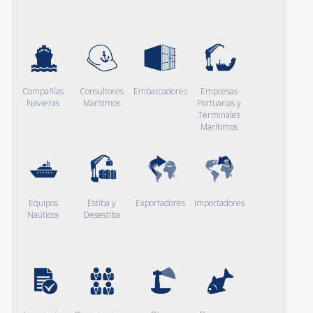
Compañías
Consultores
Embarcadores
Empresas
Navieras
Marítimos
Portuarias y
Terminales
Marítimos
Equipos
Estiba y
Exportadores
Importadores
Naúticos
Desestiba