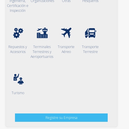
Ingeniería,
Organizaciones
Otras
Pesqueros
Certificación e
Inspección
Repuestos y
Terminales
Transporte
Transporte
Accesorios
Terrestres y
Aéreo
Terrestre
Aeroportuarios
Turismo
Registre su Empresa