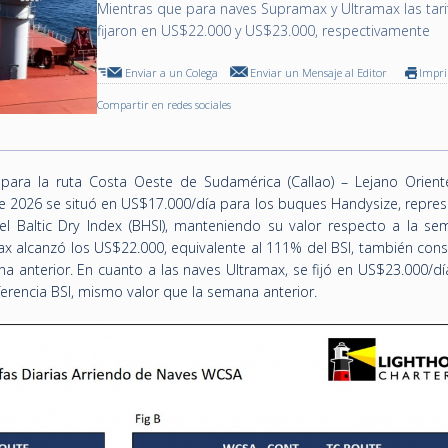
Mientras que para naves Supramax y Ultramax las tari
fijaron en US$22.000 y US$23.000, respectivamente
Enviar a un Colega
Enviar un Mensaje al Editor
Impr
Compartir en redes sociales
para la ruta Costa Oeste de Sudamérica (Callao) – Lejano Oriente 
e 2026 se situó en US$17.000/día para los buques Handysize, repre
el Baltic Dry Index (BHSI), manteniendo su valor respecto a la se
x alcanzó los US$22.000, equivalente al 111% del BSI, también con
a anterior. En cuanto a las naves Ultramax, se fijó en US$23.000/dí
ferencia BSI, mismo valor que la semana anterior.