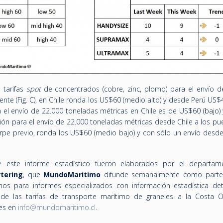
 tarifas
spot
de concentrados (cobre, zinc, plomo) para el envío d
nte (Fig. C), en Chile ronda los US$60 (medio alto) y desde Perú US$4
el envío de 22.000 toneladas métricas en Chile es de US$60 (bajo)
ión para el envío de 22.000 toneladas métricas desde Chile a los pu
rpe previo, ronda los US$60 (medio bajo) y con sólo un envío desde
 este informe estadístico fueron elaborados por el departa
tering
, que
MundoMaritimo
difunde semanalmente como parte
rnos para informes especializados con información estadística det
de las tarifas de transporte marítimo de graneles a la Costa 
tes en
info@mundomaritimo.cl
.