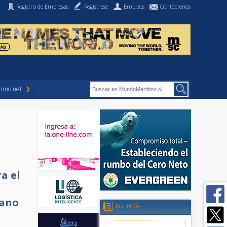
Registro de Empresas
Regístrese
Empleos
Contáctenos
imo.net
a el
jano
AGENDA