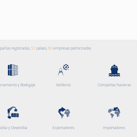
añías registradas,
51
países,
83
empresas patrocinadas
enamiento y Bodegaje
Astilleros
Compañías Navieras
stiba y Desestiba
Exportadores
Importadores