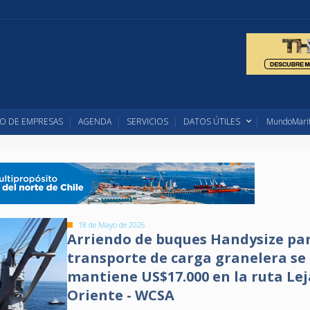
O DE EMPRESAS
AGENDA
SERVICIOS
DATOS ÚTILES
MundoMarit
18 de Mayo de 2026
Arriendo de buques Handysize par
transporte de carga granelera se
mantiene US$17.000 en la ruta Le
Oriente - WCSA