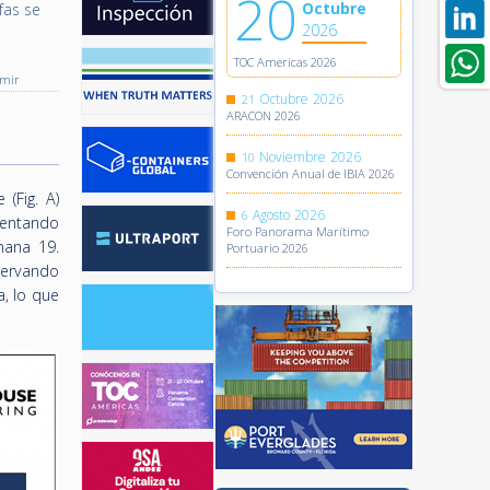
20
Octubre
fas se
2026
TOC Americas 2026
imir
Octubre
2026
21
ARACON 2026
Noviembre
2026
10
Convención Anual de IBIA 2026
(Fig. A)
Agosto
2026
6
sentando
Foro Panorama Marítimo
mana 19.
Portuario 2026
servando
a, lo que