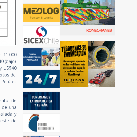
e 11.000
0 (bajo).
 y US$40
ertos del
 Perú es
mento de
 de una
allada y
Oeste de