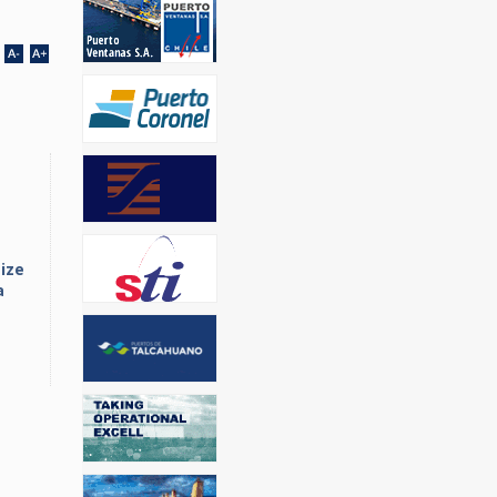
ize
a