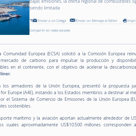
bajas emisiones, la oferta regional de combustibles s
siendo limitada
Enviar a un Colega
Enviar un Mensaje al Editor
Impr
Compartir en redes sociales
 Comunidad Europea (ECSA) solicitó a la Comisión Europea reinve
 mercado de carbono para impulsar la producción y disponibi
bles en el continente, con el objetivo de acelerar la descarboniza
liner
.
a los armadores de la Unión Europea, presentó la propuesta ju
es for Europe (A4E), instando a los Estados miembros a destinar al 
por el Sistema de Comercio de Emisiones de la Unión Europea (EU
les sostenibles.
sporte marítimo y la aviación aportan actualmente alrededor de U
los cuales aproximadamente US$10.500 millones corresponden a