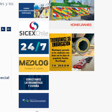
les y los
pecial