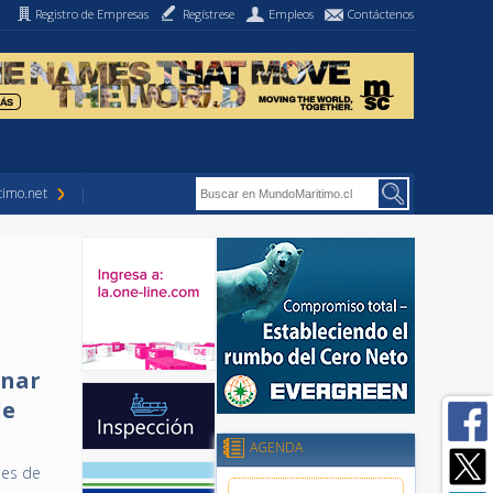
Registro de Empresas
Regístrese
Empleos
Contáctenos
imo.net
inar
de
AGENDA
ues de