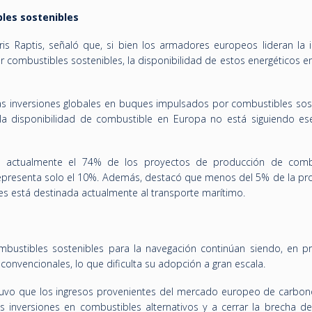
bles sostenibles
iris Raptis, señaló que, si bien los armadores europeos lideran la 
combustibles sostenibles, la disponibilidad de estos energéticos e
s inversiones globales en buques impulsados por combustibles sost
a disponibilidad de combustible en Europa no está siguiendo ese
a actualmente el 74% de los proyectos de producción de comb
representa solo el 10%. Además, destacó que menos del 5% de la pr
s está destinada actualmente al transporte marítimo.
bustibles sostenibles para la navegación continúan siendo, en p
onvencionales, lo que dificulta su adopción a gran escala.
stuvo que los ingresos provenientes del mercado europeo de carbo
las inversiones en combustibles alternativos y a cerrar la brecha d