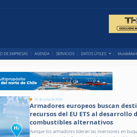
O DE EMPRESAS
AGENDA
SERVICIOS
DATOS ÚTILES
MundoMarit
06 de Julio de 2026
Armadores europeos buscan dest
recursos del EU ETS al desarrollo 
combustibles alternativos
Aunque los armadores lideran las inversiones en buq