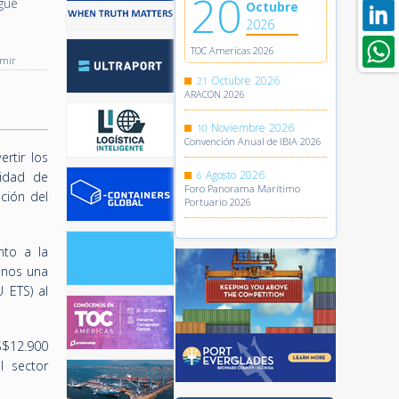
20
igue
Octubre
2026
TOC Americas 2026
imir
Octubre
2026
21
ARACON 2026
Noviembre
2026
10
Convención Anual de IBIA 2026
rtir los
Agosto
2026
lidad de
6
Foro Panorama Marítimo
ción del
Portuario 2026
nto a la
menos una
 ETS) al
S$12.900
l sector