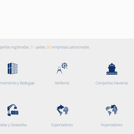
añías registradas,
51
países,
83
empresas patrocinadas
enamiento y Bodegaje
Astilleros
Compañías Navieras
stiba y Desestiba
Exportadores
Importadores