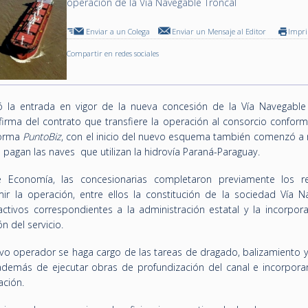
operación de la Vía Navegable Troncal
Enviar a un Colega
Enviar un Mensaje al Editor
Impr
Compartir en redes sociales
 la entrada en vigor de la nueva concesión de la Vía Navegable 
 la firma del contrato que transfiere la operación al consorcio confo
forma
PuntoBiz
, con el inicio del nuevo esquema también comenzó a r
 pagan las naves que utilizan la hidrovía Paraná-Paraguay.
 Economía, las concesionarias completaron previamente los re
ir la operación, entre ellos la constitución de la sociedad Vía N
 activos correspondientes a la administración estatal y la incorpor
n del servicio.
o operador se haga cargo de las tareas de dragado, balizamiento y 
 además de ejecutar obras de profundización del canal e incorpora
ación.