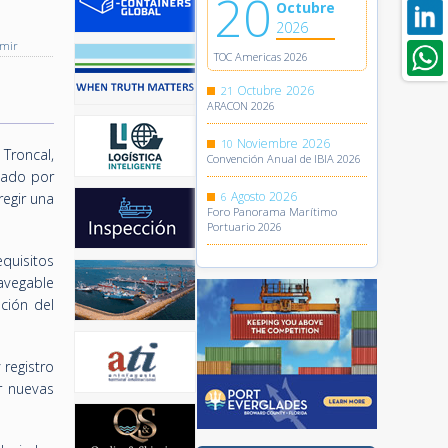
20
Octubre
2026
imir
TOC Americas 2026
Octubre
2026
21
ARACON 2026
Noviembre
2026
10
Troncal,
Convención Anual de IBIA 2026
rmado por
Agosto
2026
egir una
6
Foro Panorama Marítimo
Portuario 2026
quisitos
avegable
ación del
registro
r nuevas