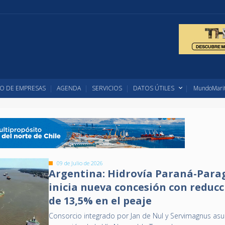
O DE EMPRESAS
AGENDA
SERVICIOS
DATOS ÚTILES
MundoMarit
09 de Julio de 2026
Argentina: Hidrovía Paraná-Para
inicia nueva concesión con reduc
de 13,5% en el peaje
Consorcio integrado por Jan de Nul y Servimagnus asu