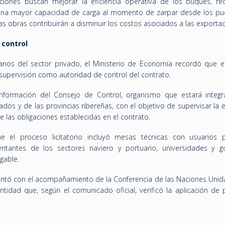
ciones buscan mejorar la eficiencia operativa de los buques, red
 una mayor capacidad de carga al momento de zarpar desde los pu
as obras contribuirán a disminuir los costos asociados a las exportac
 control
os del sector privado, el Ministerio de Economía recordó que e
supervisión como autoridad de control del contrato.
nformación del Consejo de Control, organismo que estará integ
ados y de las provincias ribereñas, con el objetivo de supervisar la 
 las obligaciones establecidas en el contrato.
e el proceso licitatorio incluyó mesas técnicas con usuarios p
sentantes de los sectores naviero y portuario, universidades y g
egable.
 contó con el acompañamiento de la Conferencia de las Naciones Unid
tidad que, según el comunicado oficial, verificó la aplicación de p