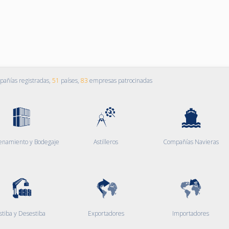
añías registradas,
51
países,
83
empresas patrocinadas
enamiento y Bodegaje
Astilleros
Compañías Navieras
stiba y Desestiba
Exportadores
Importadores