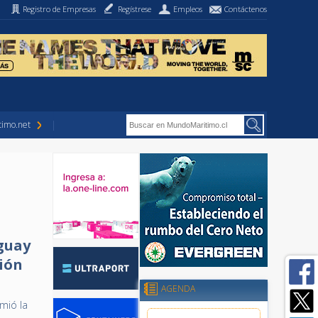
Registro de Empresas
Regístrese
Empleos
Contáctenos
imo.net
guay
ción
AGENDA
mió la