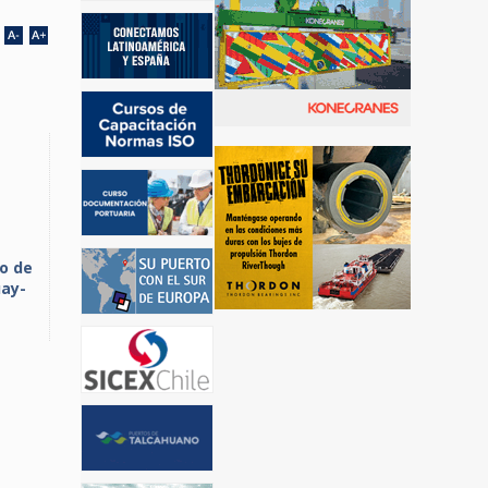
o de
uay-