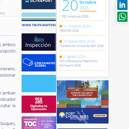
20
s
Octubre
2026
imir
TOC Americas 2026
Octubre
2026
21
ARACON 2026
Noviembre
2026
10
s arribos
Convención Anual de IBIA 2026
isrupción
Agosto
2026
6
Foro Panorama Marítimo
Portuario 2026
inerario,
estionar
 arriban
ndicador
ultar la
 buques,