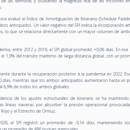
de las demoras y ocultando la magnitud real de las fricciones en 
s.
ora evaluó el Índice de Amortiguación de Itinerario (Schedule Paddi
ibos anticipados. Un valor negativo del SPI indica la incorporación arti
rios, lo que se relaciona directamente con un mayor volumen de arri
demia, entre 2012 y 2019, el SPI global promedió +0,06 días. En ese
 el 1,9% del tránsito marítimo de larga distancia global, con un pr
mente durante la recuperación posterior a la pandemia en 2022. Ese
0 días, mientras que los arribos anticipados aumentaron hasta un 
l 6,9% de todos los arribos globales.
dencia de los ajustes estructurales de itinerario se ha mantenido
as líneas navieras por absorber la presión operacional provocada
 Rojo y el Estrecho de Ormuz.
26, el SPI registró un promedio de -0,14 días, manteniendo los
con un promedio de 486 buques mensuales.