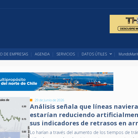
O DE EMPRESAS
AGENDA
SERVICIOS
DATOS ÚTILES
MundoMarit
29 de Junio de 2026
Análisis señala que líneas navier
estarían reduciendo artificialme
sus indicadores de retrasos en ar
Lo harían a través del aumento de los tiempos de trá