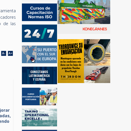
ramienta
icadores
o de las
jorar
ladas,
iendo