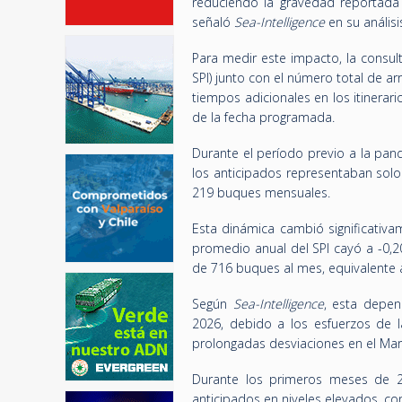
reduciendo la gravedad reportada 
señaló
Sea-Intelligence
en su análisi
Para medir este impacto, la consult
SPI) junto con el número total de arr
tiempos adicionales en los itinera
de la fecha programada.
Durante el período previo a la pan
los anticipados representaban solo
219 buques mensuales.
Esta dinámica cambió significativa
promedio anual del SPI cayó a -0,2
de 716 buques al mes, equivalente a
Según
Sea-Intelligence
, esta depen
2026, debido a los esfuerzos de l
prolongadas desviaciones en el Mar
Durante los primeros meses de 20
anticipados en niveles elevados, 