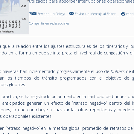
utilizados para absorber interrupciones operacionale
Enviar a un Colega
Enviar un Mensaje al Editor
Impr
Compartir en redes sociales
a que la relación entre los ajustes estructurales de los itinerarios y lo
do en la forma en que se interpreta el nivel real de congestión y d
neas navieras han incrementado progresivamente el uso de
buffers
de it
iar los tiempos de tránsito programados con el objetivo de g
edes globales.
práctica, se ha registrado un aumento en la cantidad de buques que
s anticipados generan un efecto de “retraso negativo” dentro del i
es, lo que contribuye a suavizar las cifras reportadas y puede oc
s operacionales existentes.
cen ‘retraso negativo’ en la métrica global promedio de retrasos de