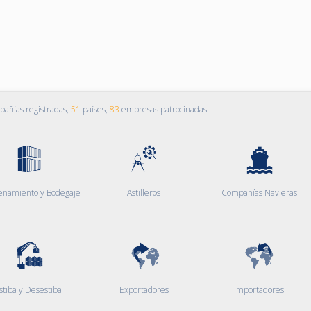
añías registradas,
51
países,
83
empresas patrocinadas
enamiento y Bodegaje
Astilleros
Compañías Navieras
stiba y Desestiba
Exportadores
Importadores