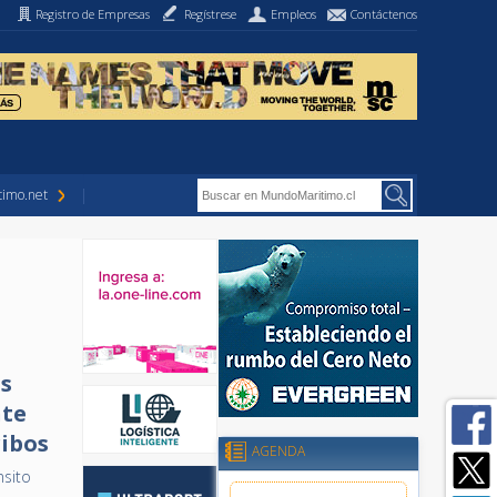
Registro de Empresas
Regístrese
Empleos
Contáctenos
imo.net
as
nte
ribos
AGENDA
nsito